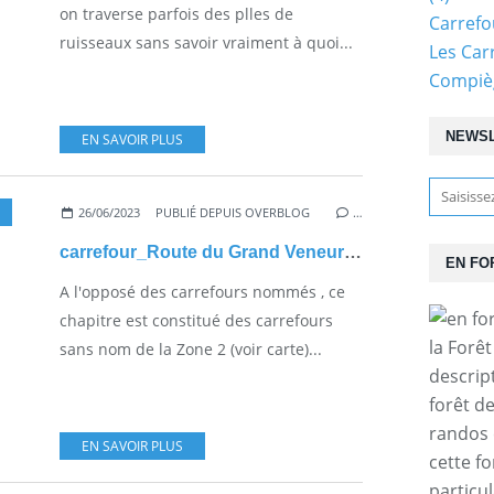
on traverse parfois des plles de
Carref
ruisseaux sans savoir vraiment à quoi...
Les Car
Compiè
NEWS
EN SAVOIR PLUS
26/06/2023
PUBLIÉ DEPUIS OVERBLOG
…
carrefour_Route du Grand Veneur_Route de l'Ecureuil
EN FO
A l'opposé des carrefours nommés , ce
chapitre est constitué des carrefours
la Forê
sans nom de la Zone 2 (voir carte)...
descrip
forêt d
randos 
EN SAVOIR PLUS
cette f
particul