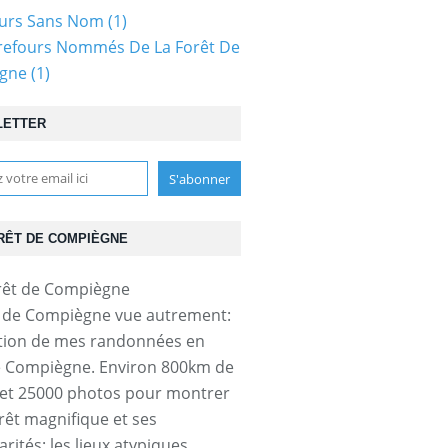
ours Sans Nom
(1)
refours Nommés De La Forêt De
gne
(1)
LETTER
RÊT DE COMPIÈGNE
t de Compiègne vue autrement:
tion de mes randonnées en
e Compiègne. Environ 800km de
et 25000 photos pour montrer
orêt magnifique et ses
arités: les lieux atypiques