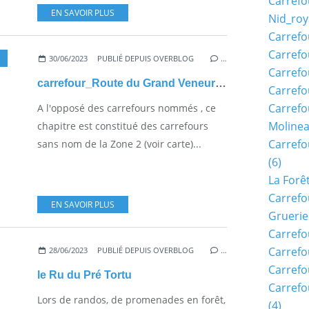
Carrefo
EN SAVOIR PLUS
Nid_roy
Carrefo
Carrefo
30/06/2023
PUBLIÉ DEPUIS OVERBLOG
…
Carrefo
carrefour_Route du Grand Veneur_Route de la Ruine
Carrefo
Carrefo
A l'opposé des carrefours nommés , ce
Moline
chapitre est constitué des carrefours
Carref
sans nom de la Zone 2 (voir carte)...
(6)
La Forê
Carrefo
EN SAVOIR PLUS
Gruerie
Carrefo
Carrefo
28/06/2023
PUBLIÉ DEPUIS OVERBLOG
…
Carrefo
le Ru du Pré Tortu
Carrefo
Lors de randos, de promenades en forêt,
(4)