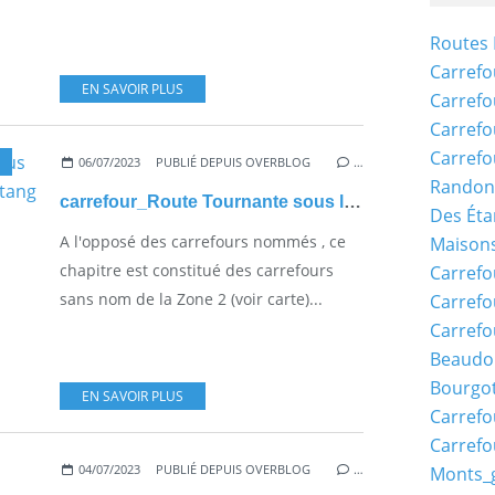
Routes 
Carrefo
EN SAVOIR PLUS
Carrefo
Carrefo
Carrefo
06/07/2023
PUBLIÉ DEPUIS OVERBLOG
…
Randon
carrefour_Route Tournante sous le Mont Saint-Mard_Route de l'étang
Des Éta
A l'opposé des carrefours nommés , ce
Maisons
chapitre est constitué des carrefours
Carrefo
sans nom de la Zone 2 (voir carte)...
Carrefo
Carrefo
Beaudo
Bourgo
EN SAVOIR PLUS
Carrefo
Carrefo
04/07/2023
PUBLIÉ DEPUIS OVERBLOG
…
Monts_