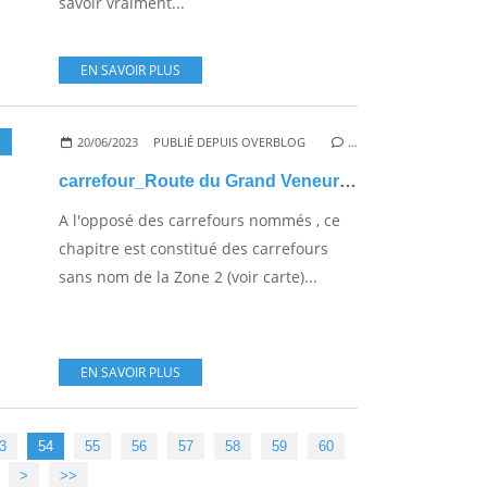
savoir vraiment...
EN SAVOIR PLUS
20/06/2023
PUBLIÉ DEPUIS OVERBLOG
…
carrefour_Route du Grand Veneur_Route de la Croix Aguet
A l'opposé des carrefours nommés , ce
chapitre est constitué des carrefours
sans nom de la Zone 2 (voir carte)...
EN SAVOIR PLUS
70
80
90
100
3
54
55
56
57
58
59
60
>
>>