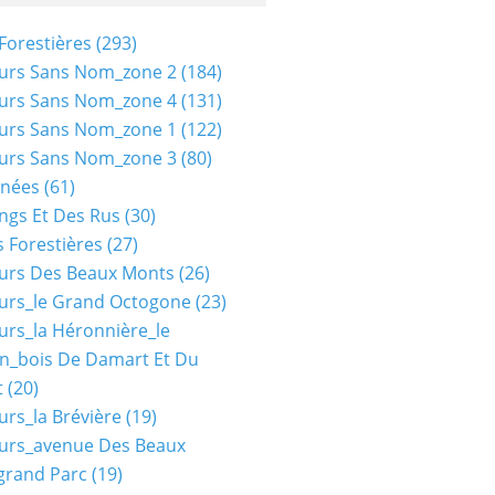
Forestières
(293)
urs Sans Nom_zone 2
(184)
urs Sans Nom_zone 4
(131)
urs Sans Nom_zone 1
(122)
urs Sans Nom_zone 3
(80)
nées
(61)
ngs Et Des Rus
(30)
 Forestières
(27)
urs Des Beaux Monts
(26)
urs_le Grand Octogone
(23)
urs_la Héronnière_le
n_bois De Damart Et Du
t
(20)
urs_la Brévière
(19)
urs_avenue Des Beaux
grand Parc
(19)