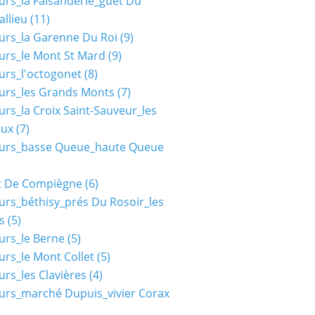
urs_la Faisanderie_guet Du
allieu
(11)
urs_la Garenne Du Roi
(9)
urs_le Mont St Mard
(9)
urs_l'octogonet
(8)
urs_les Grands Monts
(7)
urs_la Croix Saint-Sauveur_les
aux
(7)
ours_basse Queue_haute Queue
t De Compiègne
(6)
urs_béthisy_prés Du Rosoir_les
s
(5)
urs_le Berne
(5)
urs_le Mont Collet
(5)
urs_les Clavières
(4)
urs_marché Dupuis_vivier Corax