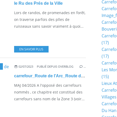
Carrefo
le Ru des Prés de la Ville
Carrefo
Lors de randos, de promenades en forêt,
Image_f
on traverse parfois des plles de
Carrefo
ruisseaux sans savoir vraiment à quoi...
Bouveri
Carrefo
(17)
Carrefo
EN SAVOIR PLUS
(17)
Carrefo
02/07/2023
PUBLIÉ DEPUIS OVERBLOG
…
Les Mon
carrefour_Route de l'Arc_Route de la Flèche
(15)
Lieux A
MAJ 04/2026 A l'opposé des carrefours
Carrefo
nommés , ce chapitre est constitué des
Village
carrefours sans nom de la Zone 3 (voir...
Carrefo
Du Han