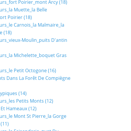
urs_fort Poirier_mont Arcy
(18)
urs_la Muette_la Belle
ort Poirier
(18)
urs_le Carnois_la Malmaire_la
e
(18)
urs_vieux-Moulin_puits D'antin
urs_la Michelette_boquet Gras
urs_le Petit Octogone
(16)
ts Dans La Forêt De Compiègne
typiques
(14)
urs_les Petits Monts
(12)
s Et Hameaux
(12)
urs_le Mont St Pierre_la Gorge
(11)