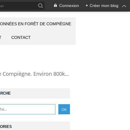
Connexion
+
Créer mon blog
ONNÉES EN FORÊT DE COMPIÈGNE
T
CONTACT
la Forêt de Compiègne vue autrement: description de mes randonnées en forêt de Compiègne. Environ 800km de randos et 25000 photos pour montrer cette forêt magnifique et ses particularités: les lieux atypiques comme la Grotte des Ramoneurs, la Pierre Torniche... Mais aussi les 313 carrefours nommés, plus de 100 routes forestières, les étangs, les Rus, des villages et hameaux ...
ERCHE
ORIES