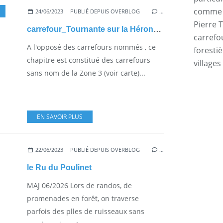
comme l
24/06/2023
PUBLIÉ DEPUIS OVERBLOG
…
Pierre T
carrefour_Tournante sur la Héronnière (GR12)_Route de la Garenne du Roi
carrefo
A l'opposé des carrefours nommés , ce
forestiè
chapitre est constitué des carrefours
villages
sans nom de la Zone 3 (voir carte)...
EN SAVOIR PLUS
22/06/2023
PUBLIÉ DEPUIS OVERBLOG
…
le Ru du Poulinet
MAJ 06/2026 Lors de randos, de
promenades en forêt, on traverse
parfois des plles de ruisseaux sans