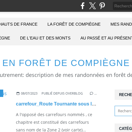
HAUTS DE FRANCE
LA FORÊT DE COMPIÈGNE
MES RAND
IÈGNE
DE L'EAU ET DES MONTS
AU PASSÉ ET AU PRÉSEN
EN FORÊT DE COMPIÈGNE
08/07/2023
PUBLIÉ DEPUIS OVERBLOG
…
RECH
carrefour_Route Tournante sous le Mont Saint-Mard_Route de la Bourdelotte
A l'opposé des carrefours nommés , ce
chapitre est constitué des carrefours
CATÉG
sans nom de la Zone 2 (voir carte)...