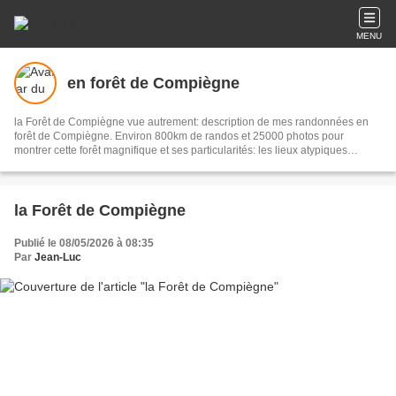
MENU
en forêt de Compiègne
la Forêt de Compiègne vue autrement: description de mes randonnées en
forêt de Compiègne. Environ 800km de randos et 25000 photos pour
montrer cette forêt magnifique et ses particularités: les lieux atypiques
comme la Grotte des Ramoneurs, la Pierre Torniche... Mais aussi les 313
carrefours nommés, plus de 100 routes forestières, les étangs, les Rus, des
villages et hameaux ...
la Forêt de Compiègne
Publié le 08/05/2026 à 08:35
Par
Jean-Luc