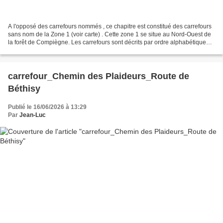
A l'opposé des carrefours nommés , ce chapitre est constitué des carrefours
sans nom de la Zone 1 (voir carte) . Cette zone 1 se situe au Nord-Ouest de
la forêt de Compiègne. Les carrefours sont décrits par ordre alphabétique
(voir le PDF). Donc le changement...
carrefour_Chemin des Plaideurs_Route de
Béthisy
Publié le 16/06/2026 à 13:29
Par
Jean-Luc