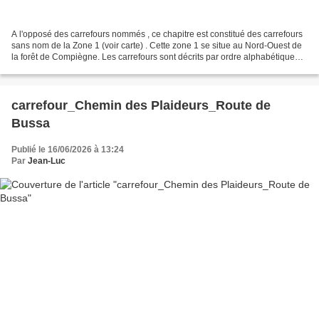
A l'opposé des carrefours nommés , ce chapitre est constitué des carrefours
sans nom de la Zone 1 (voir carte) . Cette zone 1 se situe au Nord-Ouest de
la forêt de Compiègne. Les carrefours sont décrits par ordre alphabétique
(voir le PDF). Donc le changement...
carrefour_Chemin des Plaideurs_Route de
Bussa
Publié le 16/06/2026 à 13:24
Par
Jean-Luc