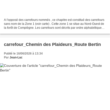
A l'opposé des carrefours nommés , ce chapitre est constitué des carrefours
sans nom de la Zone 1 (voir carte) . Cette zone 1 se situe au Nord-Ouest de
la forêt de Compiègne. Les carrefours sont décrits par ordre alphabétique
(voir le PDF). Donc le changement...
carrefour_Chemin des Plaideurs_Route Bertin
Publié le 16/06/2026 à 13:34
Par
Jean-Luc