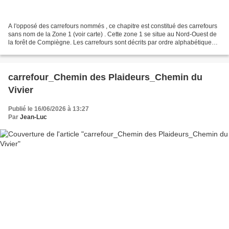
A l'opposé des carrefours nommés , ce chapitre est constitué des carrefours
sans nom de la Zone 1 (voir carte) . Cette zone 1 se situe au Nord-Ouest de
la forêt de Compiègne. Les carrefours sont décrits par ordre alphabétique
(voir le PDF). Donc le changement...
carrefour_Chemin des Plaideurs_Chemin du
Vivier
Publié le 16/06/2026 à 13:27
Par
Jean-Luc