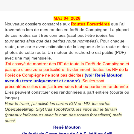
MAJ 04_2026
Nouveaux dossiers consacrés aux
Routes Forestières
que j'ai
traversées lors de mes randos en forêt de Compiègne. La plupart
de ces routes sont très connues (sauf peut-être
toutes les
tournantes ainsi que des petites route nommées
). Pour chaque
route, une carte avec estimation de la longueur de la route et des
photos de cette route. Un moteur de recherche est publié (PDF)
avec une maj mensuelle.
J'ai essayé de montrer des RF de toute la Forêt de Compiègne et
pas que d'une zone particulière. Evidemment, toutes les RF de la
Forêt de Compiègne ne sont pas décrites
(voir René Mouton
avec du texte uniquement et encore).
Seules sont
présentées
celles que j'ai traversées tout ou partie en randonnée.
Elles peuvent constituer des randonnées à part entière (courte ou
longue).
Pour le tracé, j'ai utilisé les cartes IGN en HD, les cartes
OpenSteetMap, SitytTrail TopoWorld, les infos sur le terrain
(poteaux indicateurs avec le nom des routes forestières) mais
aussi:
René Mouton
(la forêt de Compiègne de A à Z, édition A+B