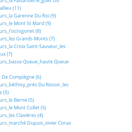
urs_la Faisanderie_guet Du
allieu
(11)
urs_la Garenne Du Roi
(9)
urs_le Mont St Mard
(9)
urs_l'octogonet
(8)
urs_les Grands Monts
(7)
urs_la Croix Saint-Sauveur_les
aux
(7)
ours_basse Queue_haute Queue
t De Compiègne
(6)
urs_béthisy_prés Du Rosoir_les
s
(5)
urs_le Berne
(5)
urs_le Mont Collet
(5)
urs_les Clavières
(4)
urs_marché Dupuis_vivier Corax