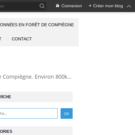
Connexion
+
Créer mon blog
ONNÉES EN FORÊT DE COMPIÈGNE
T
CONTACT
la Forêt de Compiègne vue autrement: description de mes randonnées en forêt de Compiègne. Environ 800km de randos et 25000 photos pour montrer cette forêt magnifique et ses particularités: les lieux atypiques comme la Grotte des Ramoneurs, la Pierre Torniche... Mais aussi les 313 carrefours nommés, plus de 100 routes forestières, les étangs, les Rus, des villages et hameaux ...
ERCHE
ORIES