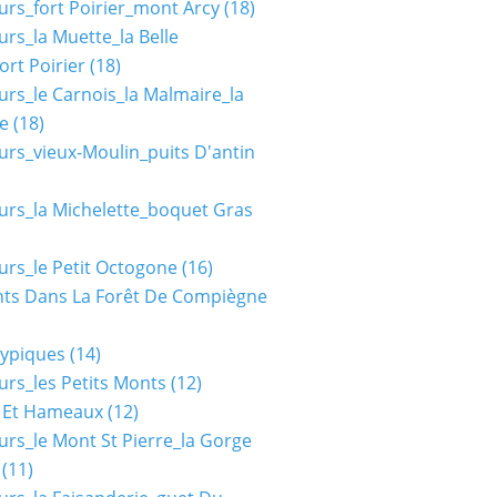
urs_fort Poirier_mont Arcy
(18)
urs_la Muette_la Belle
ort Poirier
(18)
urs_le Carnois_la Malmaire_la
e
(18)
urs_vieux-Moulin_puits D'antin
urs_la Michelette_boquet Gras
urs_le Petit Octogone
(16)
ts Dans La Forêt De Compiègne
typiques
(14)
urs_les Petits Monts
(12)
s Et Hameaux
(12)
urs_le Mont St Pierre_la Gorge
(11)