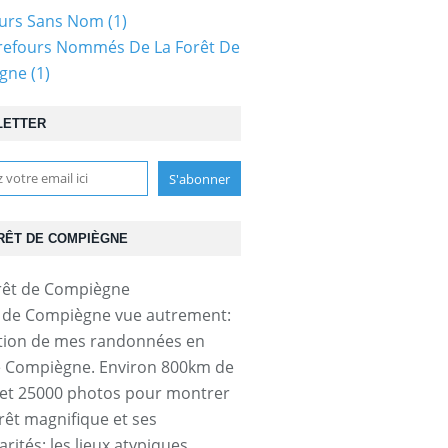
ours Sans Nom
(1)
refours Nommés De La Forêt De
gne
(1)
LETTER
RÊT DE COMPIÈGNE
t de Compiègne vue autrement:
tion de mes randonnées en
e Compiègne. Environ 800km de
et 25000 photos pour montrer
orêt magnifique et ses
arités: les lieux atypiques