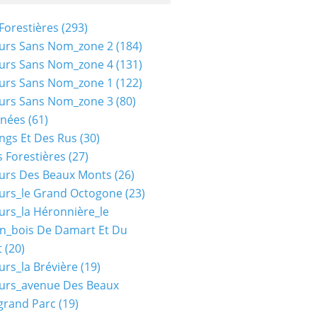
Forestières
(293)
urs Sans Nom_zone 2
(184)
urs Sans Nom_zone 4
(131)
urs Sans Nom_zone 1
(122)
urs Sans Nom_zone 3
(80)
nées
(61)
ngs Et Des Rus
(30)
 Forestières
(27)
urs Des Beaux Monts
(26)
urs_le Grand Octogone
(23)
urs_la Héronnière_le
n_bois De Damart Et Du
t
(20)
urs_la Brévière
(19)
urs_avenue Des Beaux
grand Parc
(19)