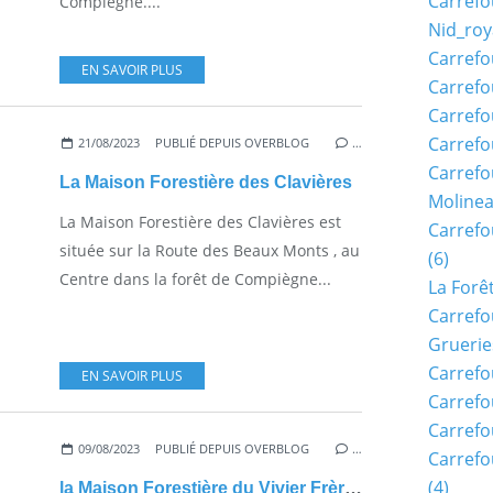
Carrefo
Compiègne....
Nid_roy
Carrefo
EN SAVOIR PLUS
Carrefo
Carrefo
Carrefo
21/08/2023
PUBLIÉ DEPUIS OVERBLOG
…
Carrefo
La Maison Forestière des Clavières
Moline
La Maison Forestière des Clavières est
Carref
située sur la Route des Beaux Monts , au
(6)
Centre dans la forêt de Compiègne...
La Forê
Carrefo
Gruerie
Carrefo
EN SAVOIR PLUS
Carrefo
Carrefo
09/08/2023
PUBLIÉ DEPUIS OVERBLOG
…
Carrefo
(4)
la Maison Forestière du Vivier Frère Robert