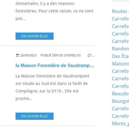
domaniales, il y a des maisons
forestières. Pour cette raison, ce ne sont
Routes 
pas...
Carrefo
Carrefo
Carrefo
EN SAVOIR PLUS
Carrefo
Randon
26/09/2023
PUBLIÉ DEPUIS OVERBLOG
…
Des Éta
Maisons
la Maison Forestière de Vaudrampont
Carrefo
La Maison Forestière de Vaudrampont
Carrefo
est située au Sud-Est dans la forêt de
Carrefo
Compiègne, sur la D116 . Elle est
Beaudo
proche...
Bourgo
Carrefo
Carrefo
EN SAVOIR PLUS
Monts_