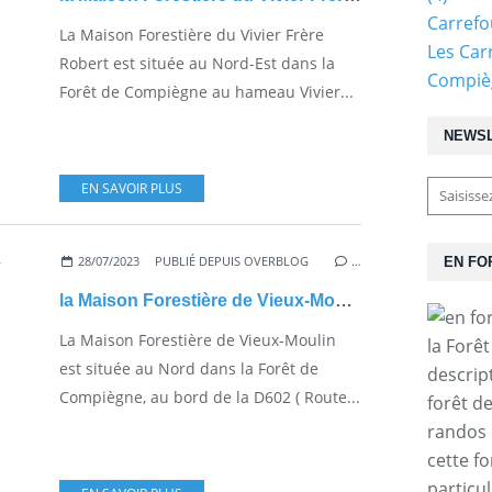
Carref
La Maison Forestière du Vivier Frère
Les Car
Robert est située au Nord-Est dans la
Compiè
Forêt de Compiègne au hameau Vivier...
NEWS
EN SAVOIR PLUS
28/07/2023
PUBLIÉ DEPUIS OVERBLOG
…
EN FO
la Maison Forestière de Vieux-Moulin
La Maison Forestière de Vieux-Moulin
la Forê
est située au Nord dans la Forêt de
descrip
Compiègne, au bord de la D602 ( Route...
forêt d
randos 
cette f
particul