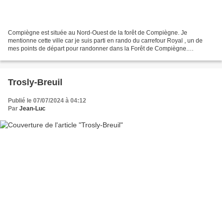
Compiègne est située au Nord-Ouest de la forêt de Compiègne. Je
mentionne cette ville car je suis parti en rando du carrefour Royal , un de
mes points de départ pour randonner dans la Forêt de Compiègne.
Quelques exemples: 11_2017_Grand Parc 31_09_2019_les...
Trosly-Breuil
Publié le 07/07/2024 à 04:12
Par
Jean-Luc