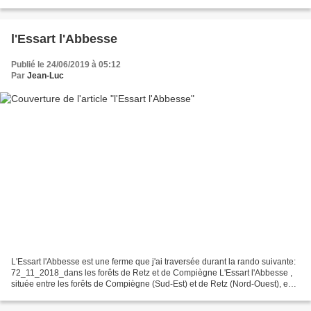
oiseaux migrateurs....
l'Essart l'Abbesse
Publié le 24/06/2019 à 05:12
Par
Jean-Luc
L'Essart l'Abbesse est une ferme que j'ai traversée durant la rando suivante:
72_11_2018_dans les forêts de Retz et de Compiègne L'Essart l'Abbesse ,
située entre les forêts de Compiègne (Sud-Est) et de Retz (Nord-Ouest), est
aussi chargée d'histoire....