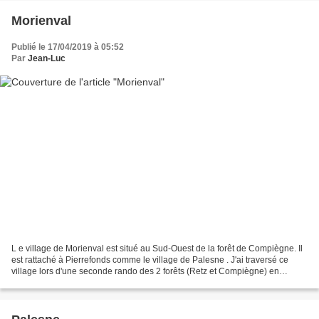
Morienval
Publié le 17/04/2019 à 05:52
Par
Jean-Luc
L e village de Morienval est situé au Sud-Ouest de la forêt de Compiègne. Il
est rattaché à Pierrefonds comme le village de Palesne . J'ai traversé ce
village lors d'une seconde rando des 2 forêts (Retz et Compiègne) en
partant du carrefour de Montaigu...