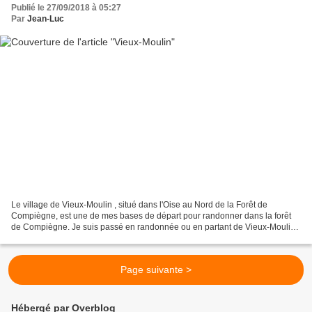
Publié le 27/09/2018 à 05:27
Par
Jean-Luc
Le village de Vieux-Moulin , situé dans l'Oise au Nord de la Forêt de
Compiègne, est une de mes bases de départ pour randonner dans la forêt
de Compiègne. Je suis passé en randonnée ou en partant de Vieux-Moulin
comme par exemple: 18_08_2018_la Mare aux...
Page suivante >
Hébergé par Overblog