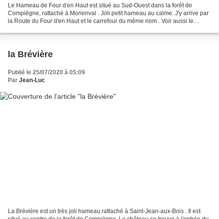
Le Hameau de Four d'en Haut est situé au Sud-Ouest dans la forêt de
Compiègne, rattaché à Morienval . Joli petit hameau au calme. J'y arrive par
la Route du Four d'en Haut et le carrefour du même nom . Voir aussi le
Chemin du Prince . J'ai eu l'occasion...
la Brévière
Publié le 25/07/2020 à 05:09
Par
Jean-Luc
La Brévière est un très joli hameau rattaché à Saint-Jean-aux-Bois . Il est
situé au centre de la forêt de Compiègne. Le château se trouve à l'entrée du