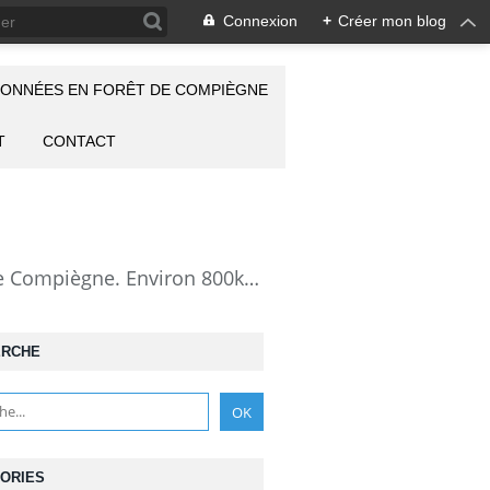
Connexion
+
Créer mon blog
ONNÉES EN FORÊT DE COMPIÈGNE
T
CONTACT
la Forêt de Compiègne vue autrement: description de mes randonnées en forêt de Compiègne. Environ 800km de randos et 25000 photos pour montrer cette forêt magnifique et ses particularités: les lieux atypiques comme la Grotte des Ramoneurs, la Pierre Torniche... Mais aussi les 313 carrefours nommés, plus de 100 routes forestières, les étangs, les Rus, des villages et hameaux ...
ERCHE
ORIES