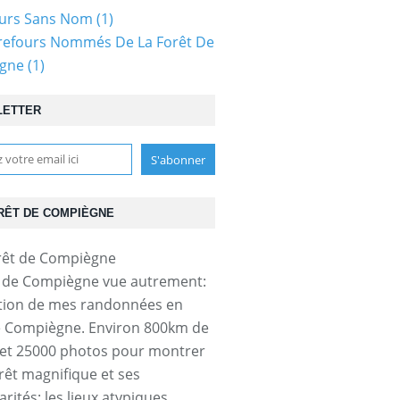
ours Sans Nom
(1)
refours Nommés De La Forêt De
gne
(1)
LETTER
RÊT DE COMPIÈGNE
t de Compiègne vue autrement:
tion de mes randonnées en
e Compiègne. Environ 800km de
et 25000 photos pour montrer
orêt magnifique et ses
arités: les lieux atypiques