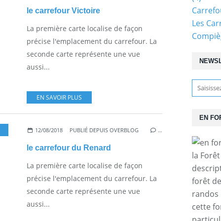
Carref
le carrefour Victoire
Les Car
La première carte localise de façon
Compiè
précise l'emplacement du carrefour. La
seconde carte représente une vue
NEWS
aussi...
EN SAVOIR PLUS
EN FO
12/08/2018
PUBLIÉ DEPUIS OVERBLOG
…
le carrefour du Renard
la Forê
La première carte localise de façon
descrip
précise l'emplacement du carrefour. La
forêt d
seconde carte représente une vue
randos 
aussi...
cette f
particul