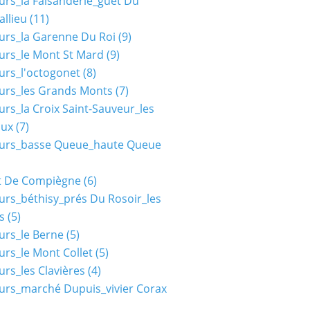
urs_la Faisanderie_guet Du
allieu
(11)
urs_la Garenne Du Roi
(9)
urs_le Mont St Mard
(9)
urs_l'octogonet
(8)
urs_les Grands Monts
(7)
urs_la Croix Saint-Sauveur_les
aux
(7)
ours_basse Queue_haute Queue
t De Compiègne
(6)
urs_béthisy_prés Du Rosoir_les
s
(5)
urs_le Berne
(5)
urs_le Mont Collet
(5)
urs_les Clavières
(4)
urs_marché Dupuis_vivier Corax