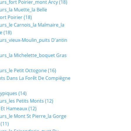
urs_fort Poirier_mont Arcy
(18)
urs_la Muette_la Belle
ort Poirier
(18)
urs_le Carnois_la Malmaire_la
e
(18)
urs_vieux-Moulin_puits D'antin
urs_la Michelette_boquet Gras
urs_le Petit Octogone
(16)
ts Dans La Forêt De Compiègne
typiques
(14)
urs_les Petits Monts
(12)
s Et Hameaux
(12)
urs_le Mont St Pierre_la Gorge
(11)