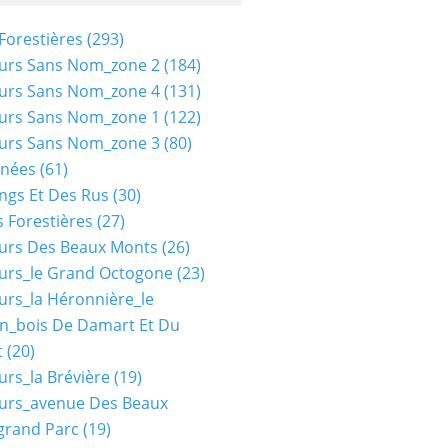
Forestières
(293)
urs Sans Nom_zone 2
(184)
urs Sans Nom_zone 4
(131)
urs Sans Nom_zone 1
(122)
urs Sans Nom_zone 3
(80)
nées
(61)
ngs Et Des Rus
(30)
 Forestières
(27)
urs Des Beaux Monts
(26)
urs_le Grand Octogone
(23)
urs_la Héronnière_le
n_bois De Damart Et Du
t
(20)
urs_la Brévière
(19)
urs_avenue Des Beaux
grand Parc
(19)