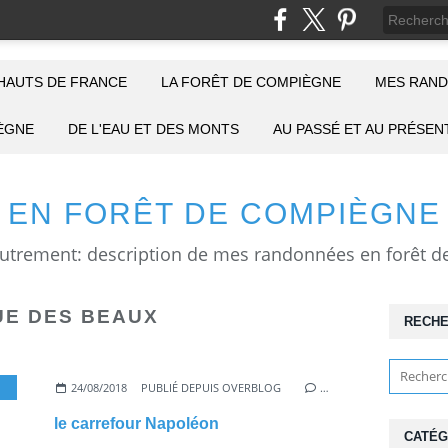
HAUTS DE FRANCE
LA FORÊT DE COMPIÈGNE
MES RAND
IÈGNE
DE L'EAU ET DES MONTS
AU PASSÉ ET AU PRÉSEN
EN FORÊT DE COMPIÈGNE
E DES BEAUX
RECH
C
24/08/2018
PUBLIÉ DEPUIS OVERBLOG
…
le carrefour Napoléon
CATÉG