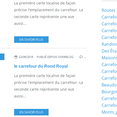
La première carte localise de façon
précise l'emplacement du carrefour. La
Routes 
seconde carte représente une vue
Carrefo
aussi...
Carrefo
Carrefo
Carrefo
EN SAVOIR PLUS
Randon
Des Éta
22/08/2018
PUBLIÉ DEPUIS OVERBLOG
…
Maisons
Carrefo
le carrefour du Rond Royal
Carrefo
La première carte localise de façon
Carrefo
précise l'emplacement du carrefour. La
Beaudo
seconde carte représente une vue
Bourgo
aussi...
Carrefo
Carrefo
Monts_
EN SAVOIR PLUS