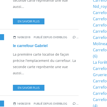
Carrefo
seconde carte représente une vue
Nid_roy
aussi...
Carrefo
Carrefo
EN SAVOIR PLUS
Carrefo
Carrefo
Carrefo
16/08/2018
PUBLIÉ DEPUIS OVERBLOG
…
Moline
le carrefour Gabriel
Carref
La première carte localise de façon
(6)
précise l'emplacement du carrefour. La
La Forê
seconde carte représente une vue
Carrefo
aussi...
Gruerie
Carrefo
Carrefo
EN SAVOIR PLUS
Carrefo
Carrefo
14/08/2018
PUBLIÉ DEPUIS OVERBLOG
…
(4)