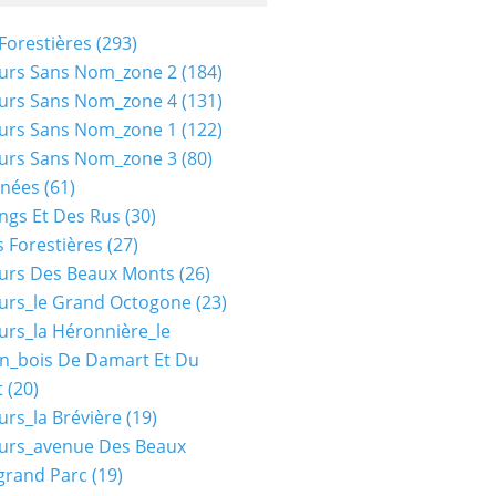
Forestières
(293)
urs Sans Nom_zone 2
(184)
urs Sans Nom_zone 4
(131)
urs Sans Nom_zone 1
(122)
urs Sans Nom_zone 3
(80)
nées
(61)
ngs Et Des Rus
(30)
 Forestières
(27)
urs Des Beaux Monts
(26)
urs_le Grand Octogone
(23)
urs_la Héronnière_le
n_bois De Damart Et Du
t
(20)
urs_la Brévière
(19)
urs_avenue Des Beaux
grand Parc
(19)