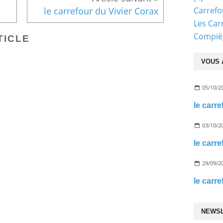
Carref
le carrefour du Vivier Corax
Les Car
Compiè
TICLE
VOUS 
05/10/2
le carr
03/10/2
le carr
29/09/2
le carr
NEWS