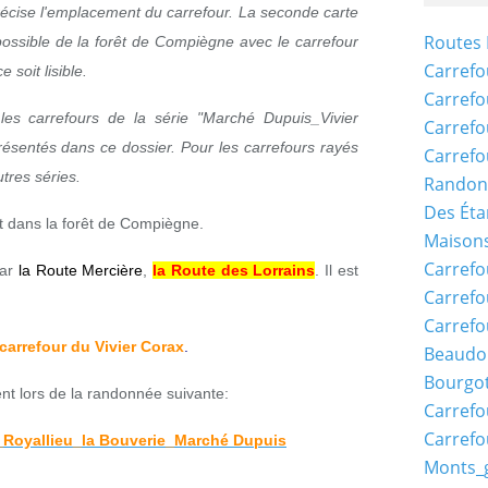
récise l'emplacement du carrefour. La seconde carte
Routes 
ossible de la forêt de Compiègne avec le carrefour
Carrefo
 soit lisible.
Carrefo
les carrefours de la série "Marché Dupuis_Vivier
Carrefo
résentés dans ce dossier. Pour les carrefours rayés
Carrefo
tres séries.
Randon
Des Éta
st dans la forêt de Compiègne.
Maisons
Carrefo
par
la Route Mercière
,
la Route des Lorrains
. Il est
Carrefo
Carrefo
carrefour du Vivier Corax
.
Beaudo
Bourgo
nt lors de la randonnée suivante:
Carrefo
Carrefo
Royallieu_la Bouverie_Marché Dupuis
Monts_