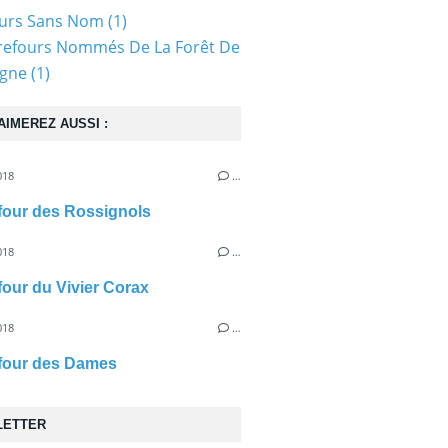
ours Sans Nom
(1)
refours Nommés De La Forêt De
gne
(1)
AIMEREZ AUSSI :
018
…
efour des Rossignols
018
…
efour du Vivier Corax
018
…
efour des Dames
LETTER