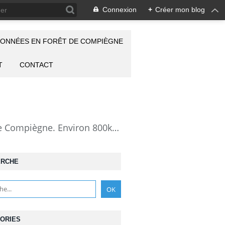
Connexion
+
Créer mon blog
ONNÉES EN FORÊT DE COMPIÈGNE
T
CONTACT
la Forêt de Compiègne vue autrement: description de mes randonnées en forêt de Compiègne. Environ 800km de randos et 25000 photos pour montrer cette forêt magnifique et ses particularités: les lieux atypiques comme la Grotte des Ramoneurs, la Pierre Torniche... Mais aussi les 313 carrefours nommés, plus de 100 routes forestières, les étangs, les Rus, des villages et hameaux ...
ERCHE
ORIES