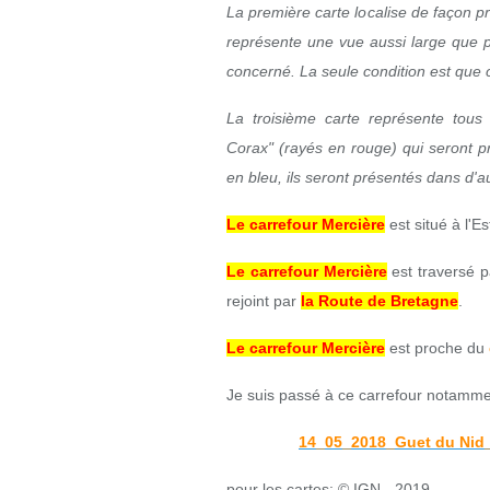
La première carte localise de façon p
représente une vue aussi large que p
concerné. La seule condition est que ce
La troisième carte représente tous 
Corax" (rayés en rouge) qui seront p
en bleu, ils seront présentés dans d'au
Le carrefour Mercière
est situé à l'E
Le carrefour Mercière
est traversé 
rejoint par
la Route de Bretagne
.
Le carrefour Mercière
est proche du
Je suis passé à ce carrefour notamme
14_05_2018_Guet du Nid_
pour les cartes: © IGN - 2019