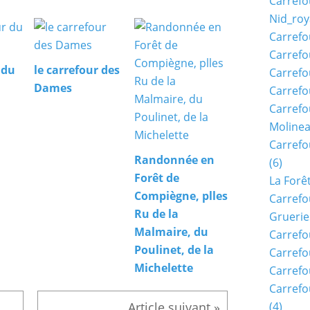
Carrefo
Nid_roy
Carrefo
Carrefo
 du
le carrefour des
Carrefo
Dames
Carrefo
Carrefo
Moline
Carref
Randonnée en
(6)
Forêt de
La Forê
Compiègne, plles
Carrefo
Ru de la
Gruerie
Malmaire, du
Carrefo
Poulinet, de la
Carrefo
Michelette
Carrefo
Carrefo
(4)