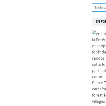
EN FO
la Forê
descrip
forêt d
randos 
cette f
particul
comme l
Pierre T
carrefo
forestiè
villages