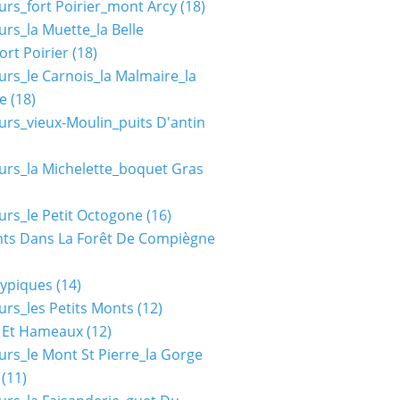
urs_fort Poirier_mont Arcy
(18)
urs_la Muette_la Belle
ort Poirier
(18)
urs_le Carnois_la Malmaire_la
e
(18)
urs_vieux-Moulin_puits D'antin
urs_la Michelette_boquet Gras
urs_le Petit Octogone
(16)
ts Dans La Forêt De Compiègne
typiques
(14)
urs_les Petits Monts
(12)
s Et Hameaux
(12)
urs_le Mont St Pierre_la Gorge
(11)