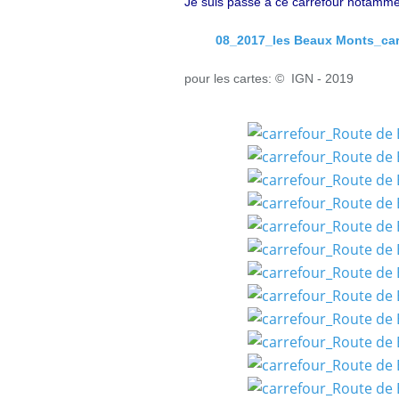
Je suis passé à ce carrefour notamme
08_2017_les Beaux Monts_carre
pour les cartes: © IGN - 2019