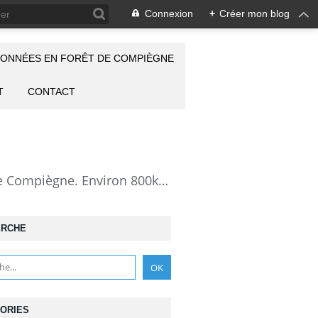
Connexion
+
Créer mon blog
ONNÉES EN FORÊT DE COMPIÈGNE
T
CONTACT
la Forêt de Compiègne vue autrement: description de mes randonnées en forêt de Compiègne. Environ 800km de randos et 25000 photos pour montrer cette forêt magnifique et ses particularités: les lieux atypiques comme la Grotte des Ramoneurs, la Pierre Torniche... Mais aussi les 313 carrefours nommés, plus de 100 routes forestières, les étangs, les Rus, des villages et hameaux ...
ERCHE
ORIES