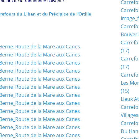
nt lors de la randonnée suivante:
Carrefo
Carrefo
fours du Liban et du Précipice de l'Ortille
Image_f
Carrefo
Bouveri
Carrefo
(17)
Carrefo
(17)
Carrefo
Les Mon
(15)
Lieux A
Carrefo
Village
Carrefo
Du Han