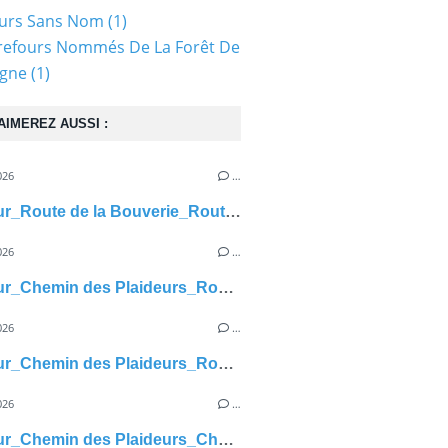
ours Sans Nom
(1)
refours Nommés De La Forêt De
gne
(1)
AIMEREZ AUSSI :
026
…
carrefour_Route de la Bouverie_Route de Bussa
026
…
carrefour_Chemin des Plaideurs_Route Bertin
026
…
carrefour_Chemin des Plaideurs_Route de Béthisy
026
…
carrefour_Chemin des Plaideurs_Chemin du Vivier