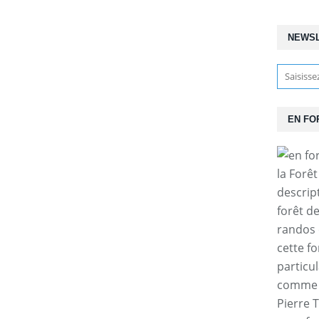
NEWS
EN FO
la Forê
descrip
forêt d
randos 
cette f
particul
comme l
Pierre T