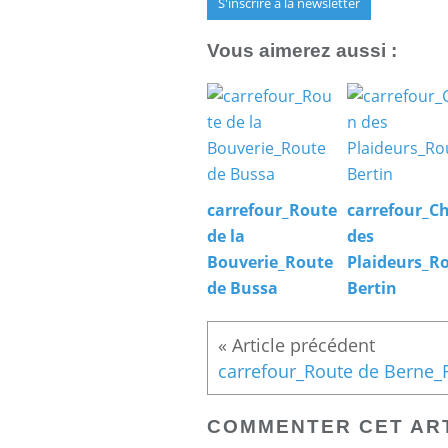
S'inscrire à la newsletter
Vous aimerez aussi :
carrefour_Route
carrefour_C
de la
des
Bouverie_Route
Plaideurs_R
de Bussa
Bertin
COMMENTER CET AR