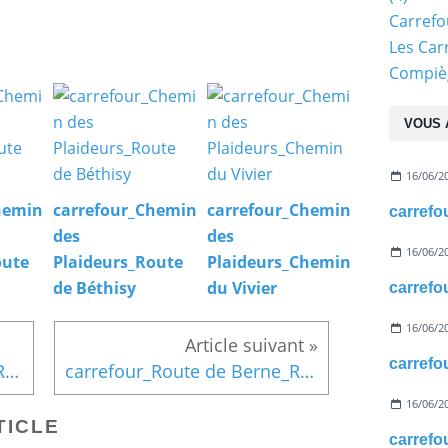
Carref
Les Car
Compiè
VOUS 
16/06/2
hemin
carrefour_Chemin
carrefour_Chemin
des
des
16/06/2
oute
Plaideurs_Route
Plaideurs_Chemin
de Béthisy
du Vivier
16/06/2
carrefour_Route de Berne_Route de la Faisanderie
carrefour_Route de Berne_Route d'Humières
16/06/2
TICLE