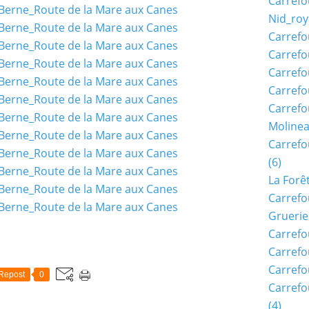
Carrefo
Nid_roy
Carrefo
Carrefo
Carrefo
Carrefo
Carrefo
Moline
Carref
(6)
La Forê
Carrefo
Gruerie
Carrefo
Carrefo
Carrefo
Repost
0
Carrefo
(4)