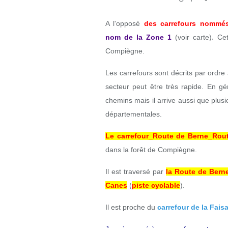
A l'opposé
des carrefours nommé
.
nom
de la Zone 1
(voir carte)
Cet
Compiègne.
Les carrefours sont décrits par ordr
secteur peut être très rapide. En gé
chemins mais il arrive aussi que plusi
départementales.
Le carrefour_Route de Berne_Rou
dans la forêt de Compiègne.
Il est traversé par
la Route de Bern
Canes
(
piste cyclable
)
.
Il est proche du
carrefour de la Fais