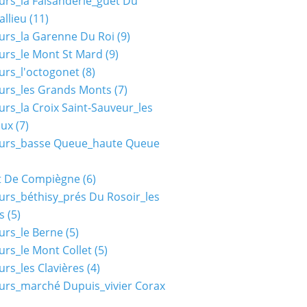
urs_la Faisanderie_guet Du
allieu
(11)
urs_la Garenne Du Roi
(9)
urs_le Mont St Mard
(9)
urs_l'octogonet
(8)
urs_les Grands Monts
(7)
urs_la Croix Saint-Sauveur_les
aux
(7)
ours_basse Queue_haute Queue
t De Compiègne
(6)
urs_béthisy_prés Du Rosoir_les
s
(5)
urs_le Berne
(5)
urs_le Mont Collet
(5)
urs_les Clavières
(4)
urs_marché Dupuis_vivier Corax