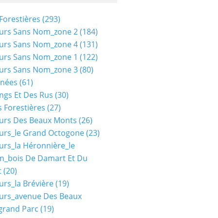
Forestières
(293)
urs Sans Nom_zone 2
(184)
urs Sans Nom_zone 4
(131)
urs Sans Nom_zone 1
(122)
urs Sans Nom_zone 3
(80)
nées
(61)
ngs Et Des Rus
(30)
 Forestières
(27)
urs Des Beaux Monts
(26)
urs_le Grand Octogone
(23)
urs_la Héronnière_le
n_bois De Damart Et Du
t
(20)
urs_la Brévière
(19)
urs_avenue Des Beaux
grand Parc
(19)