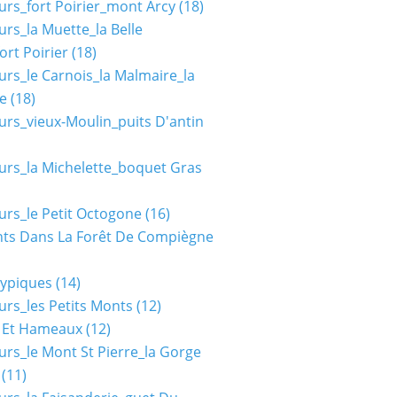
urs_fort Poirier_mont Arcy
(18)
urs_la Muette_la Belle
ort Poirier
(18)
urs_le Carnois_la Malmaire_la
e
(18)
urs_vieux-Moulin_puits D'antin
urs_la Michelette_boquet Gras
urs_le Petit Octogone
(16)
ts Dans La Forêt De Compiègne
typiques
(14)
urs_les Petits Monts
(12)
s Et Hameaux
(12)
urs_le Mont St Pierre_la Gorge
(11)