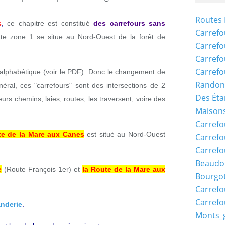
Routes 
s
,
ce chapitre est constitué
des carrefours sans
Carrefo
te zone 1 se situe au Nord-Ouest de la forêt de
Carrefo
Carrefo
Carrefo
e alphabétique (voir le PDF). Donc le changement de
Randon
néral, ces "carrefours" sont des intersections de 2
Des Éta
eurs chemins, laies, routes, les traversent, voire des
Maisons
Carrefo
te de la Mare aux Canes
est situé au Nord-Ouest
Carrefo
Carrefo
Beaudo
e
(Route François 1er) et
la Route de la Mare aux
Bourgo
Carrefo
Carrefo
anderie
.
Monts_