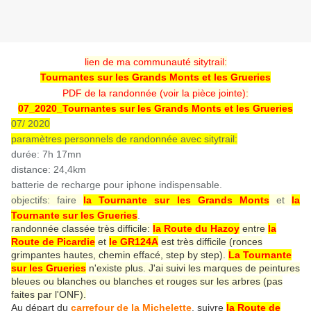
lien de ma communauté sitytrail:
Tournantes sur les Grands Monts et les Grueries
PDF de la randonnée (voir la pièce jointe):
07_2020_Tournantes sur les Grands Monts et les Grueries
07/ 2020
paramètres personnels de randonnée avec sitytrail:
durée: 7h 17mn
distance: 24,4km
batterie de recharge pour iphone indispensable.
objectifs: faire
la Tournante sur les Grands Monts
et
la
Tournante sur les Grueries
.
randonnée classée très difficile:
la Route du Hazoy
entre
la
Route de Picardie
et
le GR124A
est très difficile (ronces
grimpantes hautes, chemin effacé, step by step).
La Tournante
sur les Grueries
n'existe plus. J'ai suivi les marques de peintures
bleues ou blanches ou blanches et rouges sur les arbres (pas
faites par l'ONF).
Au départ du
carrefour de la Michelette
, suivre
la Route de