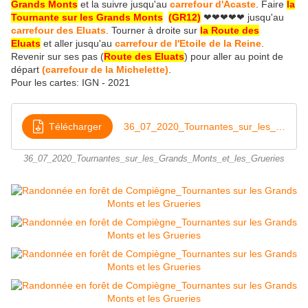
Grands Monts
et la suivre jusqu'au
carrefour d'Acaste
. Faire
la
Tournante sur les Grands Monts
(GR12)
❤❤❤❤❤
jusqu'au
carrefour des Eluats
. Tourner à droite sur
la Route des
Eluats
et aller jusqu'au
carrefour de l'Etoile de la Reine
.
Revenir sur ses pas (
Route des Eluats
) pour aller au point de
départ
(carrefour de la Michelette)
.
Pour les cartes: IGN - 2021
Télécharger
36_07_2020_Tournantes_sur_les_Grands_Monts_et_les_Grueries
36_07_2020_Tournantes_sur_les_Grands_Monts_et_les_Grueries