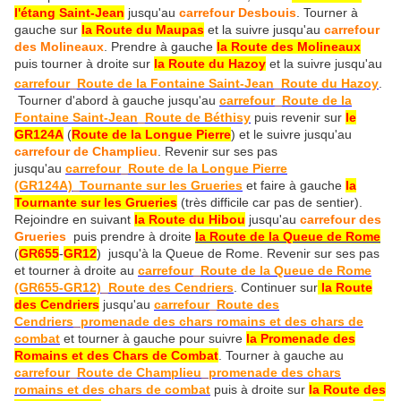
l'étang Saint-Jean
jusqu'au
carrefour Desbouis
. Tourner à
gauche sur
la Route du Maupas
et la suivre jusqu'au
carrefour
des Molineaux
. Prendre à gauche
la Route des Molineaux
puis tourner à droite sur
la Route du Hazoy
et la suivre jusqu'au
carrefour_Route de la Fontaine Saint-Jean_Route du Hazoy
.
Tourner d'abord à gauche jusqu'au
carrefour_Route de la
Fontaine Saint-Jean_Route de Béthisy
puis revenir sur
le
GR124A
(
Route de la Longue Pierre
) et le suivre jusqu'au
carrefour de Champlieu
. Revenir sur ses pas
jusqu'au
carrefour_Route de la Longue Pierre
(GR124A)_Tournante sur les Grueries
et faire à gauche
la
Tournante sur les Grueries
(très difficile car pas de sentier).
Rejoindre en suivant
la Route du Hibou
jusqu'au
carrefour des
Grueries
puis prendre à droite
la Route de la Queue de Rome
(
GR655
-
GR12
) jusqu'à la Queue de Rome. Revenir sur ses pas
et tourner à droite au
carrefour_Route de la Queue de Rome
(GR655-GR12)_Route des Cendriers
. Continuer sur
la Route
des Cendriers
jusqu'au
carrefour_Route des
Cendriers_promenade des chars romains et des chars de
combat
et tourner à gauche pour suivre
la Promenade des
Romains et des Chars de Combat
. Tourner à gauche au
carrefour_Route de Champlieu_promenade des chars
romains et des chars de combat
puis à droite sur
la Route des