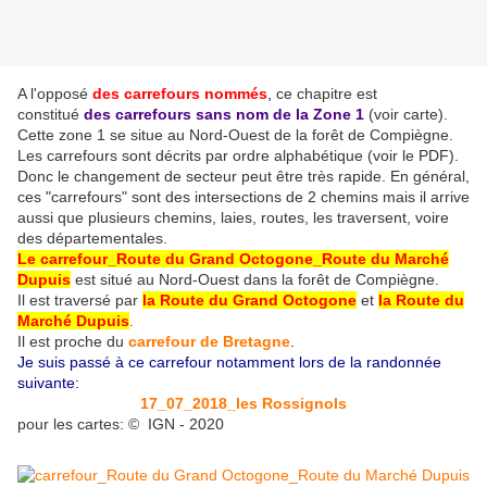
A l'opposé
des carrefours nommés
,
ce chapitre est
constitué
des carrefours sans nom
de la Zone 1
(voir carte)
.
Cette zone 1 se situe au Nord-Ouest de la forêt de Compiègne.
Les carrefours sont décrits par ordre alphabétique (voir le PDF).
Donc le changement de secteur peut être très rapide. En général,
ces "carrefours" sont des intersections de 2 chemins mais il arrive
aussi que plusieurs chemins, laies, routes, les traversent, voire
des départementales.
Le carrefour_Route du Grand Octogone_Route du Marché
Dupuis
est situé au Nord-Ouest dans la forêt de Compiègne.
Il est traversé par
la Route du Grand Octogone
et
la Route du
Marché Dupuis
.
Il est proche du
carrefour de Bretagne
.
Je suis passé à ce carrefour notamment lors de la randonnée
suivante:
17_07_2018_les Rossignols
pour les cartes: © IGN - 2020