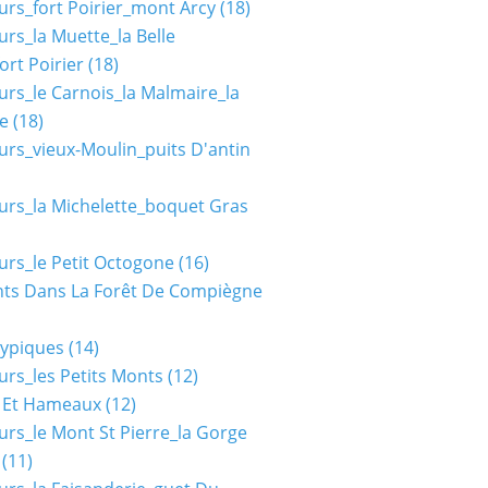
urs_fort Poirier_mont Arcy
(18)
urs_la Muette_la Belle
ort Poirier
(18)
urs_le Carnois_la Malmaire_la
e
(18)
urs_vieux-Moulin_puits D'antin
urs_la Michelette_boquet Gras
urs_le Petit Octogone
(16)
ts Dans La Forêt De Compiègne
typiques
(14)
urs_les Petits Monts
(12)
s Et Hameaux
(12)
urs_le Mont St Pierre_la Gorge
(11)