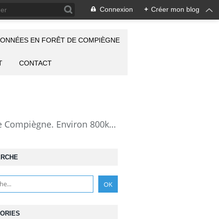
Connexion
+
Créer mon blog
ONNÉES EN FORÊT DE COMPIÈGNE
T
CONTACT
la Forêt de Compiègne vue autrement: description de mes randonnées en forêt de Compiègne. Environ 800km de randos et 25000 photos pour montrer cette forêt magnifique et ses particularités: les lieux atypiques comme la Grotte des Ramoneurs, la Pierre Torniche... Mais aussi les 313 carrefours nommés, plus de 100 routes forestières, les étangs, les Rus, des villages et hameaux ...
ERCHE
ORIES