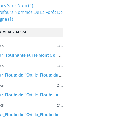
ours Sans Nom
(1)
refours Nommés De La Forêt De
gne
(1)
AIMEREZ AUSSI :
025
…
carrefour_Tournante sur le Mont Collet_Route de l'étang
025
…
carrefour_Route de l'Ortille_Route du Crinquet de Pierre
025
…
carrefour_Route de l'Ortille_Route Lambin
025
…
carrefour_Route de l'Ortille_Route de Vieux-Moulin