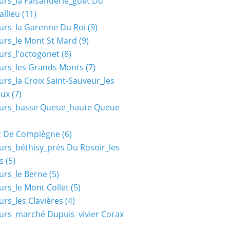
urs_la Faisanderie_guet Du
allieu
(11)
urs_la Garenne Du Roi
(9)
urs_le Mont St Mard
(9)
urs_l'octogonet
(8)
urs_les Grands Monts
(7)
urs_la Croix Saint-Sauveur_les
aux
(7)
ours_basse Queue_haute Queue
t De Compiègne
(6)
urs_béthisy_prés Du Rosoir_les
s
(5)
urs_le Berne
(5)
urs_le Mont Collet
(5)
urs_les Clavières
(4)
urs_marché Dupuis_vivier Corax