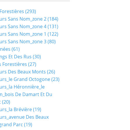
Forestières
(293)
urs Sans Nom_zone 2
(184)
urs Sans Nom_zone 4
(131)
urs Sans Nom_zone 1
(122)
urs Sans Nom_zone 3
(80)
nées
(61)
ngs Et Des Rus
(30)
 Forestières
(27)
urs Des Beaux Monts
(26)
urs_le Grand Octogone
(23)
urs_la Héronnière_le
n_bois De Damart Et Du
t
(20)
urs_la Brévière
(19)
urs_avenue Des Beaux
grand Parc
(19)