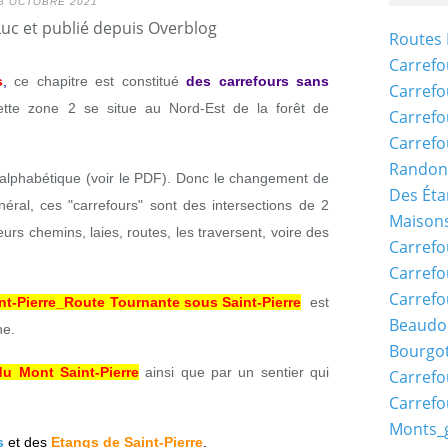
3 OCTOBRE 2021
Luc et publié depuis Overblog
Routes 
Carrefo
s
,
ce chapitre est constitué
des carrefours sans
Carrefo
ette zone 2 se situe au Nord-Est de la forêt de
Carrefo
Carrefo
Randon
e alphabétique (voir le PDF). Donc le changement de
Des Éta
néral, ces "carrefours" sont des intersections de 2
Maisons
eurs chemins, laies, routes, les traversent, voire des
Carrefo
Carrefo
Carrefo
nt-Pierre_Route Tournante sous Saint-Pierre
est
Beaudo
ne.
Bourgo
du Mont Saint-Pierre
ainsi que par un sentier qui
Carrefo
Carrefo
Monts_
s
et des
Etangs de Saint-Pierre
.