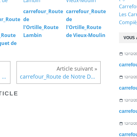
Carref
carrefour_Route
carrefour_Route
Les Car
ur_Route
de
de
Compiè
l'Ortille_Route
l'Ortille_Route
e_Route
Lambin
de Vieux-Moulin
VOUS 
quet de
12/12/2
carrefour_Route des Etangs Saint-Pierre_Route des Moines
carrefour_Route de Notre Dame Adam_vers Route Tournante sous Saint-Pierre
12/12/2
TICLE
12/12/2
12/12/2