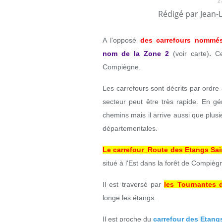
1
Rédigé par Jean-
A l'opposé
des carrefours nommé
.
nom
de la Zone 2
(voir carte)
C
Compiègne.
Les carrefours sont décrits par ordr
secteur peut être très rapide. En gé
chemins mais il arrive aussi que plusi
départementales.
Le carrefour_Route des Etangs Sai
situé à l'Est dans la forêt de Compièg
Il est traversé par
les Tournantes 
longe les étangs.
Il est proche du
carrefour des Etang