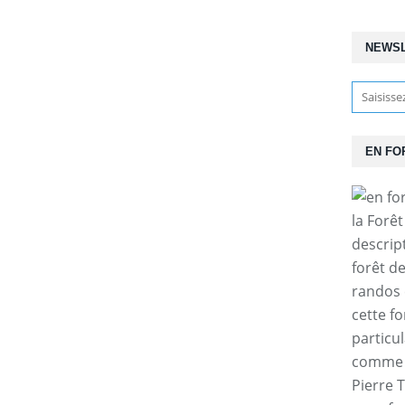
NEWS
EN FO
la Forê
descrip
forêt d
randos 
cette f
particul
comme l
Pierre T