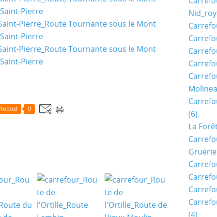
Carrefo
Nid_roy
Carrefo
Carrefo
Carrefo
Carrefo
Carrefo
Moline
Carref
Repost
0
(6)
La Forê
Carrefo
Gruerie
Carrefo
Carrefo
Carrefo
Carrefo
(4)