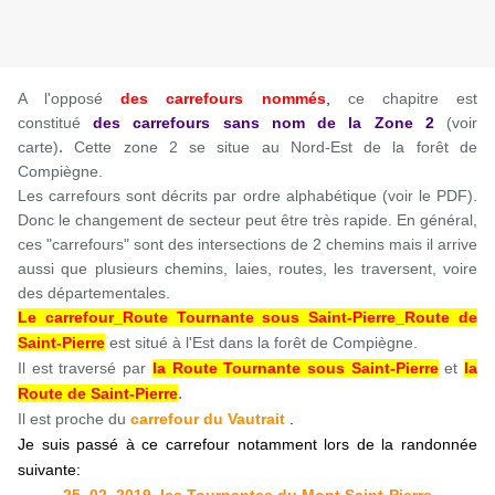
A l'opposé
des carrefours nommés
,
ce chapitre est
constitué
des carrefours sans nom
de la Zone 2
(voir
.
carte)
Cette zone 2 se situe au Nord-Est de la forêt de
Compiègne.
Les carrefours sont décrits par ordre alphabétique (voir le PDF).
Donc le changement de secteur peut être très rapide. En général,
ces "carrefours" sont des intersections de 2 chemins mais il arrive
aussi que plusieurs chemins, laies, routes, les traversent, voire
des départementales.
Le carrefour_Route Tournante sous Saint-Pierre_Route de
Saint-Pierre
est situé à l'Est dans la forêt de Compiègne.
Il est traversé par
la Route Tournante sous Saint-Pierre
et
la
.
Route de Saint-Pierre
Il est proche du
carrefour du Vautrait
.
Je suis passé à ce carrefour notamment lors de la randonnée
suivante: