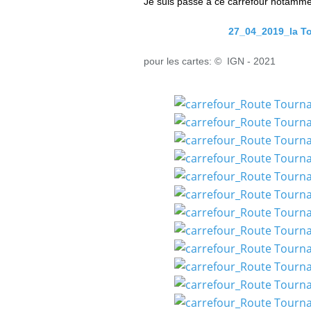
Je suis passé à ce carrefour notamme
27_04_2019_la To
pour les cartes: © IGN - 2021