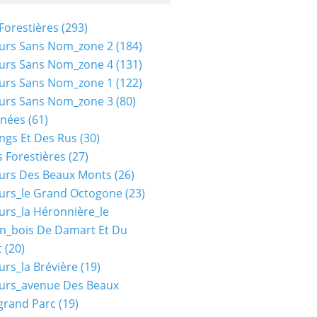
Forestières
(293)
urs Sans Nom_zone 2
(184)
urs Sans Nom_zone 4
(131)
urs Sans Nom_zone 1
(122)
urs Sans Nom_zone 3
(80)
nées
(61)
ngs Et Des Rus
(30)
 Forestières
(27)
urs Des Beaux Monts
(26)
urs_le Grand Octogone
(23)
urs_la Héronnière_le
n_bois De Damart Et Du
t
(20)
urs_la Brévière
(19)
urs_avenue Des Beaux
grand Parc
(19)