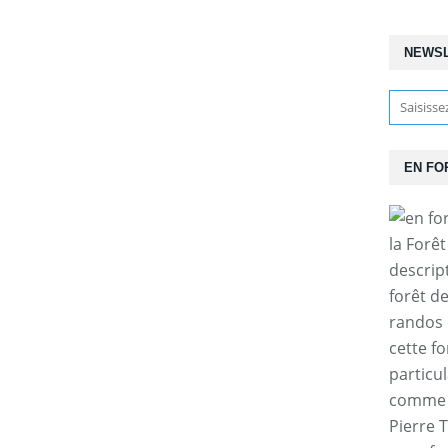
NEWS
EN FO
la Forê
descrip
forêt d
randos 
cette f
particul
comme l
Pierre T