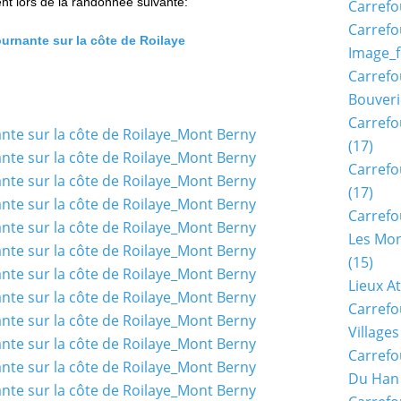
nt lors de la randonnée suivante:
Carrefo
Carrefo
urnante sur la côte de Roilaye
Image_f
Carrefo
Bouveri
Carrefo
(17)
Carrefo
(17)
Carrefo
Les Mon
(15)
Lieux A
Carrefo
Village
Carrefo
Du Han