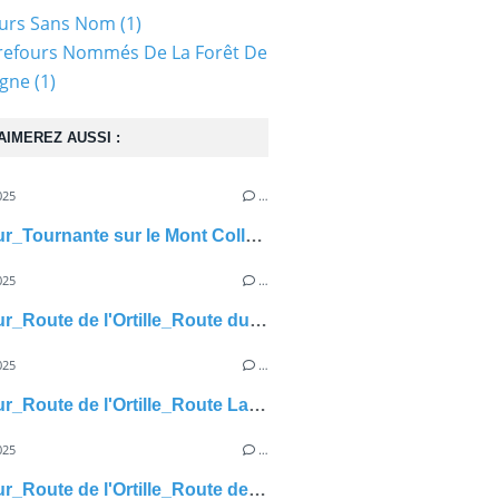
ours Sans Nom
(1)
refours Nommés De La Forêt De
gne
(1)
AIMEREZ AUSSI :
025
…
carrefour_Tournante sur le Mont Collet_Route de l'étang
025
…
carrefour_Route de l'Ortille_Route du Crinquet de Pierre
025
…
carrefour_Route de l'Ortille_Route Lambin
025
…
carrefour_Route de l'Ortille_Route de Vieux-Moulin