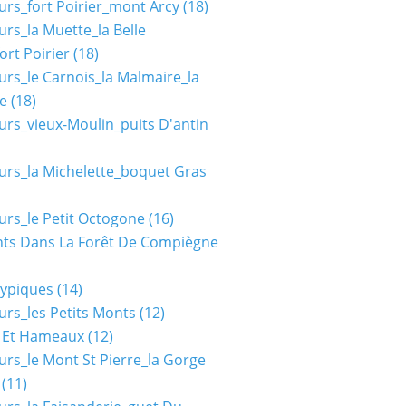
urs_fort Poirier_mont Arcy
(18)
urs_la Muette_la Belle
ort Poirier
(18)
urs_le Carnois_la Malmaire_la
e
(18)
urs_vieux-Moulin_puits D'antin
urs_la Michelette_boquet Gras
urs_le Petit Octogone
(16)
ts Dans La Forêt De Compiègne
typiques
(14)
urs_les Petits Monts
(12)
s Et Hameaux
(12)
urs_le Mont St Pierre_la Gorge
(11)