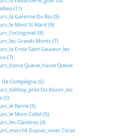
urs_la Faisanderie_guet Du
allieu
(11)
urs_la Garenne Du Roi
(9)
urs_le Mont St Mard
(9)
urs_l'octogonet
(8)
urs_les Grands Monts
(7)
urs_la Croix Saint-Sauveur_les
aux
(7)
ours_basse Queue_haute Queue
t De Compiègne
(6)
urs_béthisy_prés Du Rosoir_les
s
(5)
urs_le Berne
(5)
urs_le Mont Collet
(5)
urs_les Clavières
(4)
urs_marché Dupuis_vivier Corax