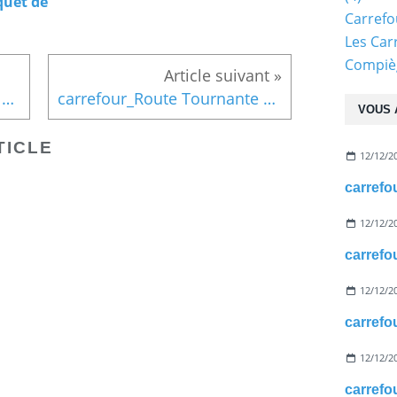
quet de
Carref
Les Car
Compiè
carrefour_Route Tournante sur la côte de Roilaye_Chemin Rural des Vaches
carrefour_Route Tournante sur la côte de Roilaye_Rue de la Briqueterie_1
VOUS 
TICLE
12/12/2
12/12/2
12/12/2
12/12/2