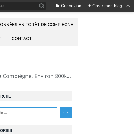
Connexion
+
Créer mon blog
ONNÉES EN FORÊT DE COMPIÈGNE
T
CONTACT
la Forêt de Compiègne vue autrement: description de mes randonnées en forêt de Compiègne. Environ 800km de randos et 25000 photos pour montrer cette forêt magnifique et ses particularités: les lieux atypiques comme la Grotte des Ramoneurs, la Pierre Torniche... Mais aussi les 313 carrefours nommés, plus de 100 routes forestières, les étangs, les Rus, des villages et hameaux ...
ERCHE
ORIES