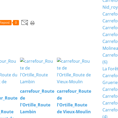
Carrefo
Nid_roy
Carrefo
Carrefo
Repost
0
Carrefo
Carrefo
Carrefo
Moline
Carref
(6)
La Forê
Carrefo
Gruerie
Carrefo
carrefour_Route
carrefour_Route
Carrefo
ur_Route
de
de
Carrefo
l'Ortille_Route
l'Ortille_Route
Carrefo
e_Route
Lambin
de Vieux-Moulin
(4)