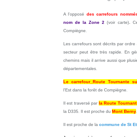
A l'opposé
des carrefours nommé
.
nom
de la Zone 2
(voir carte)
C
Compiègne.
Les carrefours sont décrits par ordr
secteur peut être très rapide. En gé
chemins mais il arrive aussi que plusi
départementales.
Le carrefour_Route Tournante s
l'Est dans la forêt de Compiègne.
Il est traversé par
la Route Tournant
la D335. Il est proche du
Mont Berny
Il est proche de la
commune de St Et