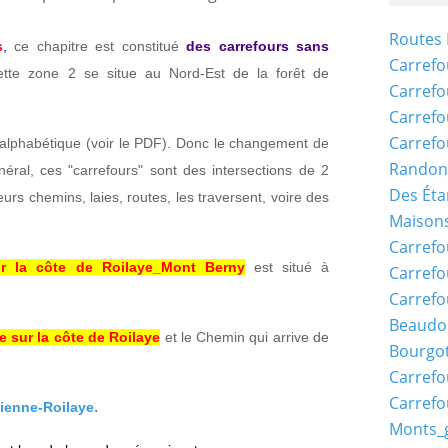
Routes 
s
,
ce chapitre est constitué
des carrefours sans
Carrefo
ette zone 2 se situe au Nord-Est de la forêt de
Carrefo
Carrefo
Carrefo
e alphabétique (voir le PDF). Donc le changement de
Randon
néral, ces "carrefours" sont des intersections de 2
Des Éta
eurs chemins, laies, routes, les traversent, voire des
Maisons
Carrefo
ur la côte de Roilaye_Mont Berny
est situé à
Carrefo
Carrefo
Beaudo
e sur la côte de Roilaye
et le Chemin qui arrive de
Bourgo
.
Carrefo
Carrefo
.
ienne-Roilaye
Monts_