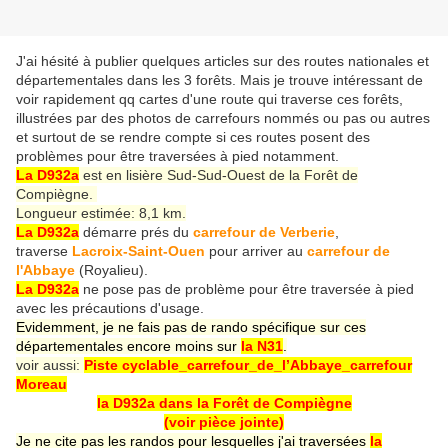
J'ai hésité à publier quelques articles sur des routes nationales et
départementales dans les 3 forêts. Mais je trouve intéressant de
voir rapidement qq cartes d'une route qui traverse ces forêts,
illustrées par des photos de carrefours nommés ou pas ou autres
et surtout de se rendre compte si ces routes posent des
problèmes pour être traversées à pied notamment.
La D932a
est en lisière Sud-Sud-Ouest de la Forêt de
Compiègne.
Longueur estimée: 8,1 km.
La D932a
démarre prés du
carrefour de Verberie
,
traverse
Lacroix-Saint-Ouen
pour arriver au
carrefour de
l'Abbaye
(Royalieu).
La D932a
ne pose pas de problème pour être traversée à pied
avec les précautions d'usage.
Evidemment, je ne fais pas de rando spécifique sur ces
départementales encore moins sur
la N31
.
voir aussi:
Piste cyclable_carrefour_de_l’Abbaye_carrefour
Moreau
la D932a dans la Forêt de Compiègne
(voir pièce jointe)
Je ne cite pas les randos pour lesquelles j'ai traversées
la