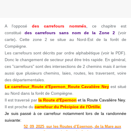
A l'opposé
des carrefours nommés
,
ce chapitre est
constitué
des carrefours sans nom
de la Zone 2
(voir
.
carte)
Cette zone 2 se situe au Nord-Est de la forêt de
Compiègne.
Les carrefours sont décrits par ordre alphabétique (voir le PDF).
Donc le changement de secteur peut être très rapide. En général,
ces "carrefours" sont des intersections de 2 chemins mais il arrive
aussi que plusieurs chemins, laies, routes, les traversent, voire
des départementales.
Le carrefour_Route d'Epernon_Route Cavalière Ney
est situé
au Nord dans la forêt de Compiègne.
Il est traversé par
la Route d'Epernon
et la Route Cavalière Ney.
Il est proche du
carrefour du Précipice de l'Ortille
.
Je suis passé à ce carrefour notamment lors de la randonnée
suivante:
52_09_2025_sur les Routes d’Epernon, de la Mare aux