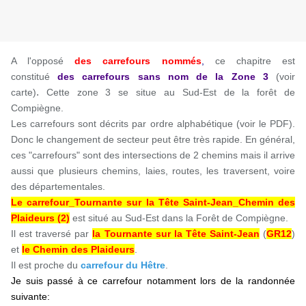
A l'opposé
des carrefours nommés
,
ce chapitre est
constitué
des carrefours sans nom de la Zone 3
(voir
.
carte)
Cette zone 3 se situe au Sud-Est de la forêt de
Compiègne.
Les carrefours sont décrits par ordre alphabétique (voir le PDF).
Donc le changement de secteur peut être très rapide. En général,
ces "carrefours" sont des intersections de 2 chemins mais il arrive
aussi que plusieurs chemins, laies, routes, les traversent, voire
des départementales.
Le carrefour_Tournante sur la Tête Saint-Jean_Chemin des
Plaideurs (2)
est situé au Sud-Est dans la Forêt de Compiègne.
Il est traversé par
la Tournante sur la Tête Saint-Jean
(
GR12
)
et
le Chemin des Plaideurs
.
Il est proche du
carrefour du Hêtre
.
Je suis passé à ce carrefour notamment lors de la randonnée
suivante: