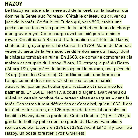
HAZOY
Le Hazoy est situé à la lisière sud de la forêt, sur la hauteur qui
domine la Sente aux Poireaux. C'était le château du gruyer ou
juge de la forêt. Ce fut le roi Eudes qui, vers 890, établit une
juridiction sur toutes les parties de la forêt et en donna la charge
à un gruyer royal. Cette charge avait son siège à la maison
royale. On attribue à Richard II la fondation de l'Hôtel du Hazoy,
château du gruyer général de Cuise. En 1729, Marie de Ménéac,
veuve du sieur de la Vernade, vendit le domaine du Hazoy, dont
le château tombait en ruine. En 1663, ce domaine comprenait : la
maison et pourpris du Hazoy (8 arp, 10 verges) le pré du Rozoy
(24 arp 1/2), yne pièce de taillis joignant la maison, une pièce de
78 arp (bois des Grueries). On édifia ensuite une ferme sur
l'emplacement des ruines. C'est un lieu toujours habité
aujourd'hui par un particulier qui a restauré et modernisé les
bâtiments. En 1601, Henri IV, à cours d'argent, avait vendu ou
aliéné un certain nombre de « terres vaines et vagues » dans la
forêt. Ces terres furent défrichées et c'est ainsi, qu'en 1662, il est
fait état, entre autres, de 126 arpents de terres labourables au
lieudit le Hazoy dans la garde du Cr des Routes. ( ?) En 1783, la
garde de Béthisy prit le nom de garde du Hazoy. Pannelier y
réalisa des plantations en 1791 et 1792. Avant 1940, il y avait, au
Hazoy, un poste forestier. (Voir Grueries).