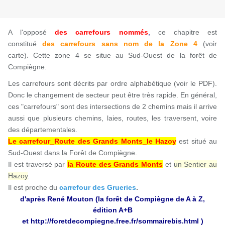
A l'opposé
des carrefours nommés
,
ce chapitre est
constitué
des carrefours sans nom
de la Zone 4
(voir
.
carte)
Cette zone 4 se situe au Sud-Ouest de la forêt de
Compiègne.
Les carrefours sont décrits par ordre alphabétique (voir le PDF).
Donc le changement de secteur peut être très rapide. En général,
ces "carrefours" sont des intersections de 2 chemins mais il arrive
aussi que plusieurs chemins, laies, routes, les traversent, voire
des départementales.
Le carrefour_Route des Grands Monts_le Hazoy
est situé au
Sud-Ouest dans la Forêt de Compiègne.
Il est traversé par
la Route des Grands Monts
et
un Sentier au
Hazoy
.
Il est proche du
carrefour des Grueries
.
d'après René Mouton (la forêt de Compiègne de A à Z,
édition A+B
et
http://foretdecompiegne.free.fr/sommairebis.html
)