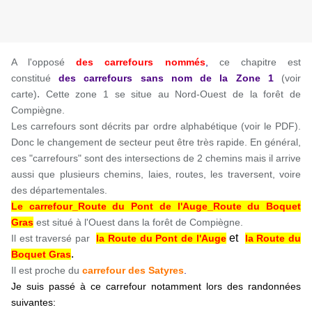
A l'opposé
des carrefours nommés
,
ce chapitre est
constitué
des carrefours sans nom
de la Zone 1
(voir
.
carte)
Cette zone 1 se situe au Nord-Ouest de la forêt de
Compiègne.
Les carrefours sont décrits par ordre alphabétique (voir le PDF).
Donc le changement de secteur peut être très rapide. En général,
ces "carrefours" sont des intersections de 2 chemins mais il arrive
aussi que plusieurs chemins, laies, routes, les traversent, voire
des départementales.
Le carrefour_Route du Pont de l'Auge_Route du Boquet
Gras
est situé à l'Ouest dans la forêt de Compiègne.
et
Il est traversé par
la Route du Pont de l'Auge
la Route du
.
Boquet Gras
Il est proche du
carrefour des Satyres
.
Je suis passé à ce carrefour notamment lors des randonnées
suivantes: