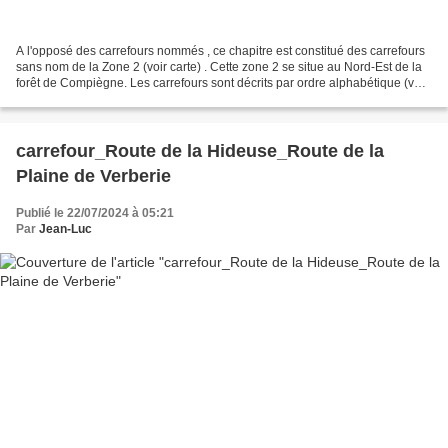
A l'opposé des carrefours nommés , ce chapitre est constitué des carrefours
sans nom de la Zone 2 (voir carte) . Cette zone 2 se situe au Nord-Est de la
forêt de Compiègne. Les carrefours sont décrits par ordre alphabétique (voir
le PDF). Donc le changement...
carrefour_Route de la Hideuse_Route de la
Plaine de Verberie
Publié le 22/07/2024 à 05:21
Par
Jean-Luc