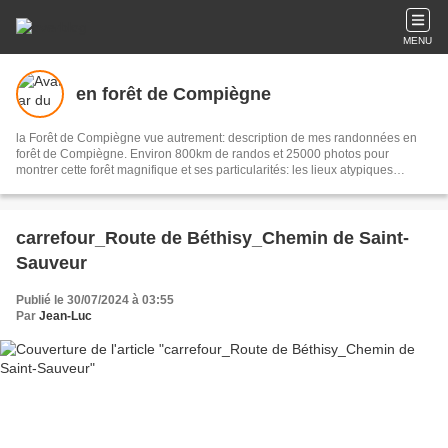
MENU
en forêt de Compiègne
la Forêt de Compiègne vue autrement: description de mes randonnées en
forêt de Compiègne. Environ 800km de randos et 25000 photos pour
montrer cette forêt magnifique et ses particularités: les lieux atypiques
comme la Grotte des Ramoneurs, la Pierre Torniche... Mais aussi les 313
carrefours nommés, plus de 100 routes forestières, les étangs, les Rus, des
villages et hameaux ...
carrefour_Route de Béthisy_Chemin de Saint-
Sauveur
Publié le 30/07/2024 à 03:55
Par
Jean-Luc