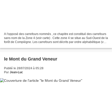
A l'opposé des carrefours nommés , ce chapitre est constitué des carrefours
sans nom de la Zone 4 (voir carte) . Cette zone 4 se situe au Sud-Ouest de la
forêt de Compiègne. Les carrefours sont décrits par ordre alphabétique (voir
le PDF). Donc le changement...
le Mont du Grand Veneur
Publié le 28/07/2024 à 05:28
Par
Jean-Luc