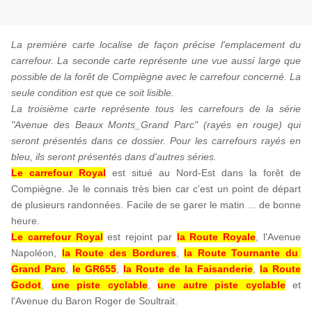
La première carte localise de façon précise l'emplacement du
carrefour. La seconde carte représente une vue aussi large que
possible de la forêt de Compiègne avec le carrefour concerné. La
seule condition est que ce soit lisible.
La troisième carte représente tous les carrefours de la série
"Avenue des Beaux Monts_Grand Parc" (rayés en rouge) qui
seront présentés dans ce dossier. Pour les carrefours rayés en
bleu, ils seront présentés dans d'autres séries.
Le carrefour Royal
e
st situé au Nord-Est dans la forêt de
Compiègne. Je le connais très bien car c'est un point de départ
de plusieurs randonnées. Facile de se garer le matin ... de bonne
heure.
Le carrefour Royal
est rejoint par
la Route Royale
, l'Avenue
Napoléon,
la Route des Bordures
,
la Route Tournante du
Grand Parc
,
le GR655
,
la Route de la Faisanderie
,
la Route
Godot
,
une piste cyclable
,
une autre piste cyclable
et
l'Avenue du Baron Roger de Soultrait.