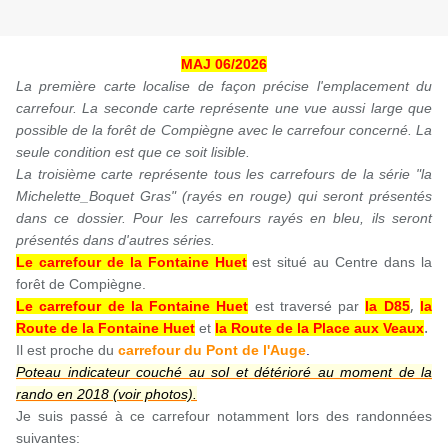
MAJ 06/2026
La première carte localise de façon précise l'emplacement du
carrefour. La seconde carte représente une vue aussi large que
possible de la forêt de Compiègne avec le carrefour concerné. La
seule condition est que ce soit lisible.
La troisième carte représente tous les carrefours de la série "la
Michelette_Boquet Gras" (rayés en rouge) qui seront présentés
dans ce dossier. Pour les carrefours rayés en bleu, ils seront
présentés dans d'autres séries.
Le carrefour de la Fontaine Huet
est situé au Centre dans la
forêt de Compiègne.
,
Le carrefour de la Fontaine Huet
est traversé par
la D85
la
.
Route de la Fontaine Huet
et
la Route de la Place aux Veaux
I
l est proche du
carrefour du Pont de l'Auge
.
Poteau indicateur couché au sol et détérioré au moment de la
rando en 2018 (voir photos).
Je suis passé à ce carrefour notamment lors des randonnées
suivantes: