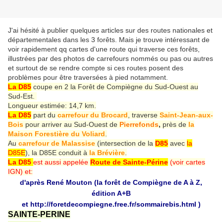
J'ai hésité à publier quelques articles sur des routes nationales et
départementales dans les 3 forêts. Mais je trouve intéressant de
voir rapidement qq cartes d'une route qui traverse ces forêts,
illustrées par des photos de carrefours nommés ou pas ou autres
et surtout de se rendre compte si ces routes posent des
problèmes pour être traversées à pied notamment.
La D85
coupe en 2 la Forêt de Compiègne du Sud-Ouest au
Sud-Est.
Longueur estimée: 14,7 km.
La D85
part du
carrefour du Brocard
, traverse
Saint-Jean-aux-
Bois
pour arriver au Sud-Ouest de
Pierrefonds
,
près de
la
Maison Forestière du Voliard
.
Au
carrefour de Malassise
(intersection de la
D85
avec
la
D85E
), la D85E conduit à
la Brévière
.
La D85
est aussi appelée
Route de Sainte-Périne
(voir cartes
IGN) et:
d'après René Mouton (la forêt de Compiègne de A à Z,
édition A+B
et
http://foretdecompiegne.free.fr/sommairebis.html
)
SAINTE-PERINE