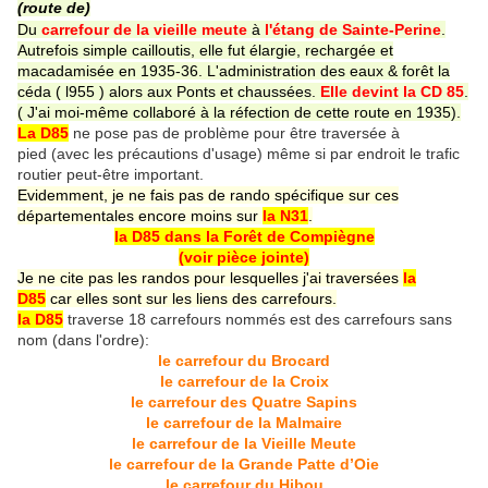
(route de)
Du
carrefour de la vieille meute
à
l'étang de Sainte-Perine
.
Autrefois simple cailloutis, elle fut élargie, rechargée et
macadamisée en 1935-36. L'administration des eaux & forêt la
céda ( l955 ) alors aux Ponts et chaussées.
Elle devint la CD 85
.
( J'ai moi-même collaboré à la réfection de cette route en 1935).
La D85
ne pose pas de problème pour être traversée à
pied (avec les précautions d'usage) même si par endroit le trafic
routier peut-être important.
Evidemment, je ne fais pas de rando spécifique sur ces
départementales encore moins sur
la N31
.
la D85 dans la Forêt de Compiègne
(voir pièce jointe)
Je ne cite pas les randos pour lesquelles j'ai traversées
la
D85
car elles sont sur les liens des carrefours.
la D85
traverse 18 carrefours nommés est des carrefours sans
nom (dans l'ordre):
le carrefour du Brocard
le carrefour de la Croix
le carrefour des Quatre Sapins
le carrefour de la Malmaire
le carrefour de la Vieille Meute
le carrefour de la Grande Patte d’Oie
le carrefour du Hibou