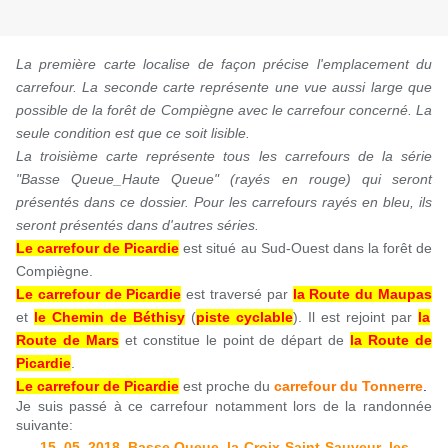
La première carte localise de façon précise l'emplacement du
carrefour. La seconde carte représente une vue aussi large que
possible de la forêt de Compiègne avec le carrefour concerné. La
seule condition est que ce soit lisible.
La troisième carte représente tous les carrefours de la série
"Basse Queue_Haute Queue" (rayés en rouge) qui seront
présentés dans ce dossier. Pour les carrefours rayés en bleu, ils
seront présentés dans d'autres séries.
Le carrefour de Picardie
est situé au Sud-Ouest dans la forêt de
Compiègne.
Le carrefour de Picardie
est traversé par
la Route du Maupas
et
le Chemin de Béthisy
(
piste cyclable
). Il est rejoint par
la
Route de Mars
et constitue le point de départ de
la Route de
Picardie
.
Le carrefour de Picardie
est
proche du
carrefour du Tonnerre
.
J
e suis passé à ce carrefour notamment lors de la randonnée
suivante:
15_05_2018_Basse Queue_la-Croix-Saint-Sauveur_les