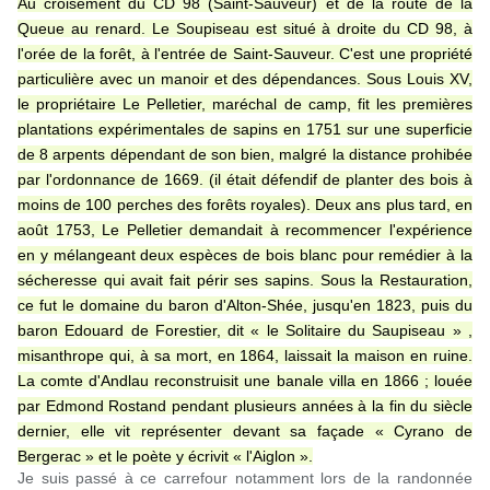
Au croisement du CD 98 (Saint-Sauveur) et de la route de la
Queue au renard. Le Soupiseau est situé à droite du CD 98, à
l'orée de la forêt, à l'entrée de Saint-Sauveur. C'est une propriété
particulière avec un manoir et des dépendances. Sous Louis XV,
le propriétaire Le Pelletier, maréchal de camp, fit les premières
plantations expérimentales de sapins en 1751 sur une superficie
de 8 arpents dépendant de son bien, malgré la distance prohibée
par l'ordonnance de 1669. (il était défendif de planter des bois à
moins de 100 perches des forêts royales). Deux ans plus tard, en
août 1753, Le Pelletier demandait à recommencer l'expérience
en y mélangeant deux espèces de bois blanc pour remédier à la
sécheresse qui avait fait périr ses sapins. Sous la Restauration,
ce fut le domaine du baron d'Alton-Shée, jusqu'en 1823, puis du
baron Edouard de Forestier, dit « le Solitaire du Saupiseau » ,
misanthrope qui, à sa mort, en 1864, laissait la maison en ruine.
La comte d'Andlau reconstruisit une banale villa en 1866 ; louée
par Edmond Rostand pendant plusieurs années à la fin du siècle
dernier, elle vit représenter devant sa façade « Cyrano de
Bergerac » et le poète y écrivit « l'Aiglon ».
J
e suis passé à ce carrefour notamment lors de la randonnée