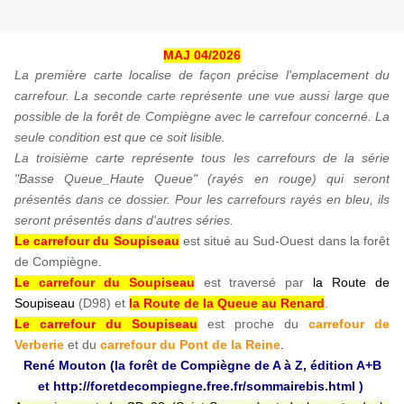
MAJ 04/2026
La première carte localise de façon précise l'emplacement du
carrefour. La seconde carte représente une vue aussi large que
possible de la forêt de Compiègne avec le carrefour concerné. La
seule condition est que ce soit lisible.
La troisième carte représente tous les carrefours de la série
"Basse Queue_Haute Queue" (rayés en rouge) qui seront
présentés dans ce dossier. Pour les carrefours rayés en bleu, ils
seront présentés dans d'autres séries.
Le carrefour du Soupiseau
est situé au Sud-Ouest dans la forêt
de Compiègne.
Le carrefour du Soupiseau
est traversé par
la Route de
Soupiseau
(D98) et
la Route de la Queue au Renard
.
Le carrefour du Soupiseau
est
proche du
carrefour de
Verberie
et du
carrefour du Pont de la Reine
.
René Mouton (la forêt de Compiègne de A à Z, édition A+B
et
http://foretdecompiegne.free.fr/sommairebis.html
)