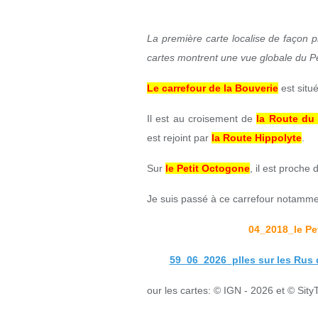
La première carte localise de façon 
cartes montrent une vue globale du P
Le carrefour de la Bouverie
est situ
Il est au croisement de
la Route du
est rejoint par
la Route Hippolyte
.
Sur
le Petit Octogone
, il est proche
Je suis passé à ce carrefour notamme
04_2018_le Pe
59_06_2026_plles sur les Rus d
our les cartes: © IGN - 2026 et © Sity