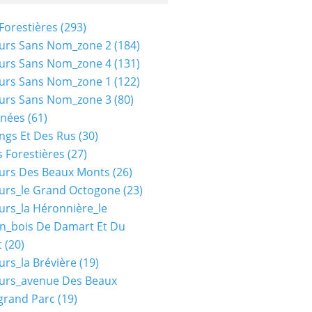
Forestières
(293)
urs Sans Nom_zone 2
(184)
urs Sans Nom_zone 4
(131)
urs Sans Nom_zone 1
(122)
urs Sans Nom_zone 3
(80)
nées
(61)
ngs Et Des Rus
(30)
 Forestières
(27)
urs Des Beaux Monts
(26)
urs_le Grand Octogone
(23)
urs_la Héronnière_le
n_bois De Damart Et Du
t
(20)
urs_la Brévière
(19)
urs_avenue Des Beaux
grand Parc
(19)