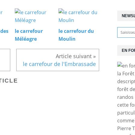
NEWS
 des
le carrefour
le carrefour du
Méléagre
Moulin
EN FO
le carrefour de l'Embrassade
la Forê
TICLE
descrip
forêt d
randos 
cette f
particul
comme l
Pierre T