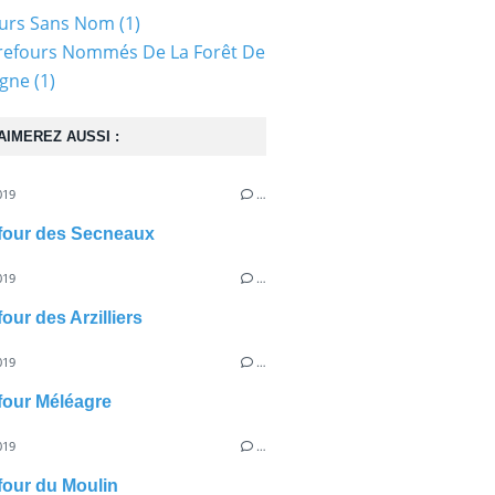
ours Sans Nom
(1)
refours Nommés De La Forêt De
gne
(1)
AIMEREZ AUSSI :
019
…
efour des Secneaux
019
…
four des Arzilliers
019
…
efour Méléagre
019
…
efour du Moulin