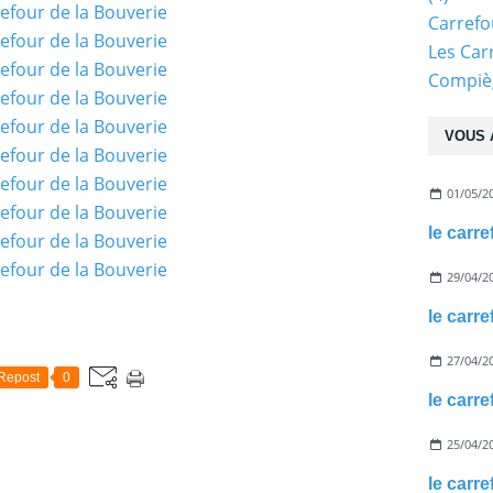
Carref
Les Car
Compiè
VOUS 
01/05/2
le carr
29/04/2
le carre
27/04/2
Repost
0
le carr
25/04/2
le carr