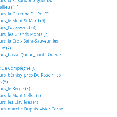
urs_la Faisanderie_guet Du
allieu
(11)
urs_la Garenne Du Roi
(9)
urs_le Mont St Mard
(9)
urs_l'octogonet
(8)
urs_les Grands Monts
(7)
urs_la Croix Saint-Sauveur_les
aux
(7)
ours_basse Queue_haute Queue
t De Compiègne
(6)
urs_béthisy_prés Du Rosoir_les
s
(5)
urs_le Berne
(5)
urs_le Mont Collet
(5)
urs_les Clavières
(4)
urs_marché Dupuis_vivier Corax