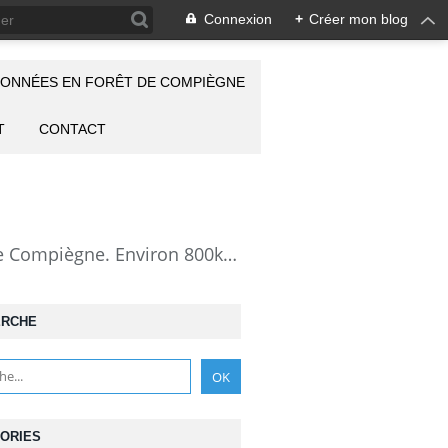
Connexion
+
Créer mon blog
ONNÉES EN FORÊT DE COMPIÈGNE
T
CONTACT
la Forêt de Compiègne vue autrement: description de mes randonnées en forêt de Compiègne. Environ 800km de randos et 25000 photos pour montrer cette forêt magnifique et ses particularités: les lieux atypiques comme la Grotte des Ramoneurs, la Pierre Torniche... Mais aussi les 313 carrefours nommés, plus de 100 routes forestières, les étangs, les Rus, des villages et hameaux ...
ERCHE
ORIES