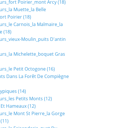
urs_fort Poirier_mont Arcy
(18)
urs_la Muette_la Belle
ort Poirier
(18)
urs_le Carnois_la Malmaire_la
e
(18)
urs_vieux-Moulin_puits D'antin
urs_la Michelette_boquet Gras
urs_le Petit Octogone
(16)
ts Dans La Forêt De Compiègne
typiques
(14)
urs_les Petits Monts
(12)
s Et Hameaux
(12)
urs_le Mont St Pierre_la Gorge
(11)