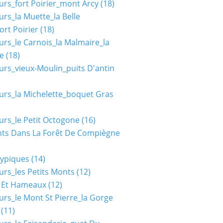
urs_fort Poirier_mont Arcy
(18)
urs_la Muette_la Belle
ort Poirier
(18)
urs_le Carnois_la Malmaire_la
e
(18)
urs_vieux-Moulin_puits D'antin
urs_la Michelette_boquet Gras
urs_le Petit Octogone
(16)
ts Dans La Forêt De Compiègne
typiques
(14)
urs_les Petits Monts
(12)
s Et Hameaux
(12)
urs_le Mont St Pierre_la Gorge
(11)