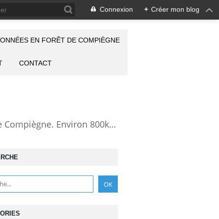
Connexion
+
Créer mon blog
ONNÉES EN FORÊT DE COMPIÈGNE
T
CONTACT
la Forêt de Compiègne vue autrement: description de mes randonnées en forêt de Compiègne. Environ 800km de randos et 25000 photos pour montrer cette forêt magnifique et ses particularités: les lieux atypiques comme la Grotte des Ramoneurs, la Pierre Torniche... Mais aussi les 313 carrefours nommés, plus de 100 routes forestières, les étangs, les Rus, des villages et hameaux ...
ERCHE
ORIES