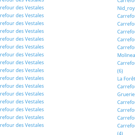
Carrefo
Nid_roy
Carrefo
Carrefo
Carrefo
Carrefo
Carrefo
Moline
Carref
(6)
La Forê
Carrefo
Gruerie
Carrefo
Carrefo
Carrefo
Carrefo
(4)