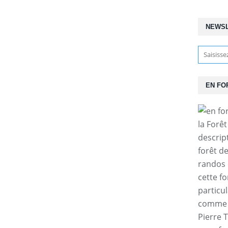
NEWS
EN FO
la Forê
descrip
forêt d
randos 
cette f
particul
comme l
Pierre T