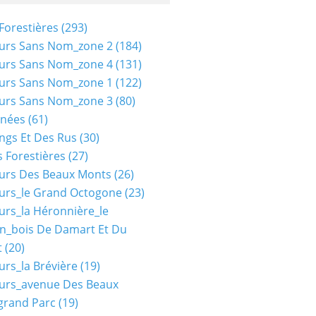
Forestières
(293)
urs Sans Nom_zone 2
(184)
urs Sans Nom_zone 4
(131)
urs Sans Nom_zone 1
(122)
urs Sans Nom_zone 3
(80)
nées
(61)
ngs Et Des Rus
(30)
 Forestières
(27)
urs Des Beaux Monts
(26)
urs_le Grand Octogone
(23)
urs_la Héronnière_le
n_bois De Damart Et Du
t
(20)
urs_la Brévière
(19)
urs_avenue Des Beaux
grand Parc
(19)