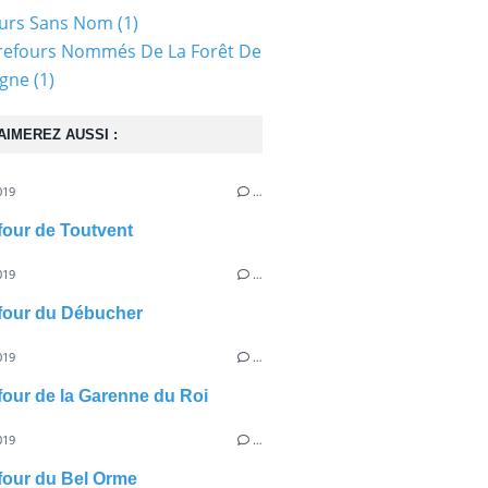
ours Sans Nom
(1)
refours Nommés De La Forêt De
gne
(1)
AIMEREZ AUSSI :
019
…
efour de Toutvent
019
…
efour du Débucher
019
…
efour de la Garenne du Roi
019
…
efour du Bel Orme