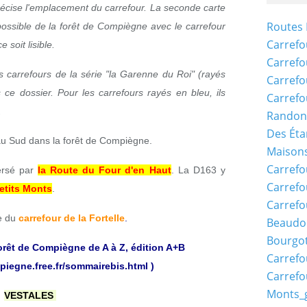
récise l'emplacement du carrefour. La seconde carte
Routes 
ossible de la forêt de Compiègne avec le carrefour
Carrefo
 soit lisible.
Carrefo
s carrefours de la série "la Garenne du Roi" (rayés
Carrefo
ce dossier. Pour les carrefours rayés en bleu, ils
Carrefo
.
Randon
Des Éta
au Sud dans la forêt de Compiègne.
Maisons
Carrefo
ersé par
la Route du Four d'en Haut
. La D163 y
Carrefo
etits Monts
.
Carrefo
e du
carrefour de la Fortelle
.
Beaudo
Bourgo
orêt de Compiègne de A à Z, édition A+B
Carrefo
piegne.free.fr/sommairebis.html
)
Carrefo
Monts_
VESTALES