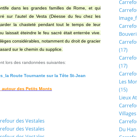
Carrefo
ontife dans les grandes familles de Rome, et qui
Carrefo
acré sur l'autel de Vesta (Déesse du feu chez les
Image_f
garder la chasteté pendant tout le temps de leur
Carrefo
ou laissait éteindre le feu sacré était enterrée vive.
Bouveri
vilèges considérables, notamment du droit de gracier
Carrefo
(17)
 hasard sur le chemin du supplice.
Carrefo
nt lors des randonnées suivantes:
(17)
Carrefo
_la Route Tournante sur la Tête St-Jean
Les Mon
autour des Petits Monts
(15)
Lieux A
Carrefo
Village
Carrefo
Du Han