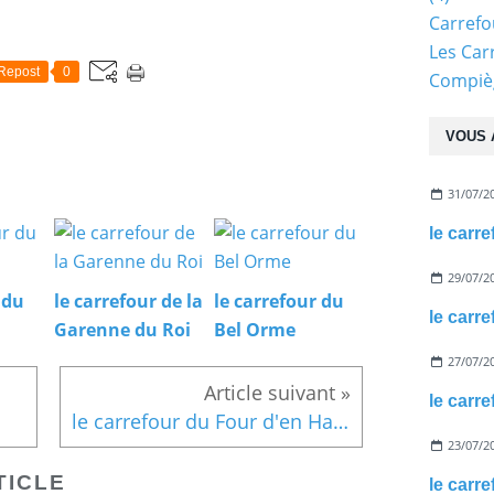
Carref
Les Car
Repost
0
Compiè
VOUS 
31/07/2
le carr
29/07/2
 du
le carrefour de la
le carrefour du
le carr
Garenne du Roi
Bel Orme
27/07/2
le carr
le carrefour du Four d'en Haut
23/07/2
TICLE
le carr