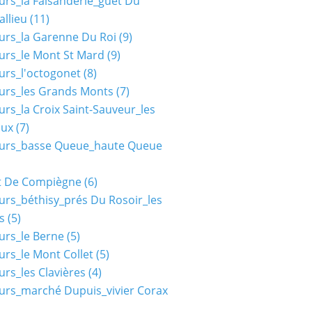
urs_la Faisanderie_guet Du
allieu
(11)
urs_la Garenne Du Roi
(9)
urs_le Mont St Mard
(9)
urs_l'octogonet
(8)
urs_les Grands Monts
(7)
urs_la Croix Saint-Sauveur_les
aux
(7)
ours_basse Queue_haute Queue
t De Compiègne
(6)
urs_béthisy_prés Du Rosoir_les
s
(5)
urs_le Berne
(5)
urs_le Mont Collet
(5)
urs_les Clavières
(4)
urs_marché Dupuis_vivier Corax