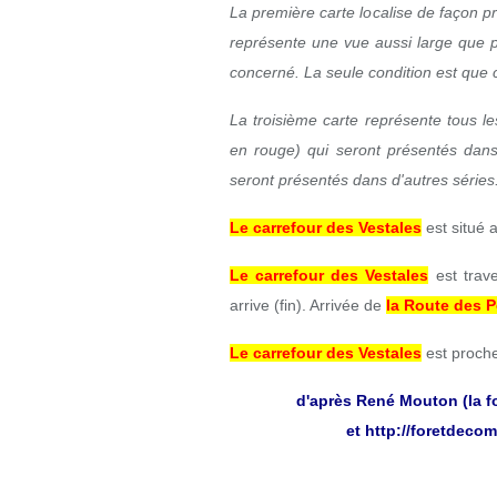
La première carte localise de façon p
représente une vue aussi large que p
concerné. La seule condition est que ce
La troisième carte représente tous le
en rouge) qui seront présentés dans 
seront présentés dans d'autres séries
Le carrefour des Vestales
est situé 
Le carrefour des Vestales
est trav
arrive (fin). Arrivée de
la Route des P
Le carrefour des Vestales
est proch
d'après René Mouton (la f
et
http://foretdecom