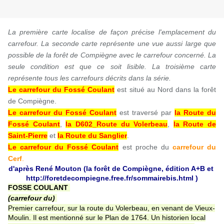
La première carte localise de façon précise l'emplacement du
carrefour. La seconde carte représente une vue aussi large que
possible de la forêt de Compiègne avec le carrefour concerné. La
seule condition est que ce soit lisible.
La troisième carte
représente tous les carrefours décrits dans la série.
Le carrefour du Fossé Coulant
est situé au Nord dans la forêt
de Compiègne.
Le carrefour du Fossé Coulant
est traversé par
la Route du
Fossé Coulant
,
la D602_Route du Volerbeau
,
la Route de
Saint-Pierre
et
la Route du Sanglier
.
Le carrefour du Fossé Coulant
est proche du
carrefour du
Cerf
.
d'après René Mouton (la forêt de Compiègne, édition A+B et
http://foretdecompiegne.free.fr/sommairebis.html )
FOSSE COULANT
(carrefour du)
Premier carrefour, sur la route du Volerbeau, en venant de Vieux-
Moulin. Il est mentionné sur le Plan de 1764. Un historien local