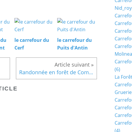
Carrefo
Nid_roy
Carrefo
Carrefo
Carrefo
Carrefo
 du
le carrefour du
le carrefour du
Carrefo
nt
Cerf
Puits d'Antin
Moline
Carref
(6)
Randonnée en forêt de Compiègne_la Muette_les Clavières_la Brévière
La Forê
Carrefo
TICLE
Gruerie
Carrefo
Carrefo
Carrefo
Carrefo
(4)