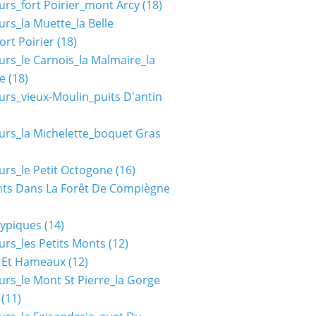
urs_fort Poirier_mont Arcy
(18)
urs_la Muette_la Belle
ort Poirier
(18)
urs_le Carnois_la Malmaire_la
e
(18)
urs_vieux-Moulin_puits D'antin
urs_la Michelette_boquet Gras
urs_le Petit Octogone
(16)
ts Dans La Forêt De Compiègne
typiques
(14)
urs_les Petits Monts
(12)
s Et Hameaux
(12)
urs_le Mont St Pierre_la Gorge
(11)