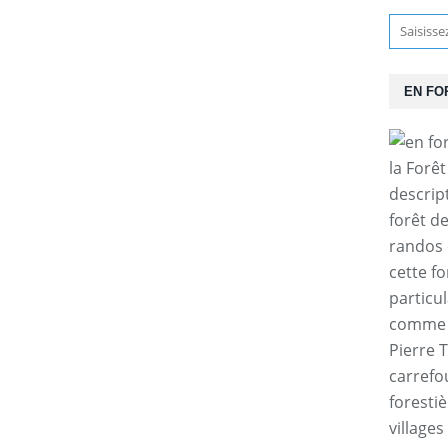
EN FO
la Forê
descrip
forêt d
randos 
cette f
particul
comme l
Pierre T
carrefo
forestiè
villages