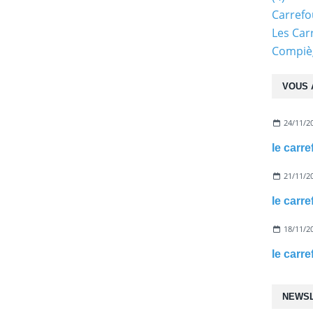
Carref
Les Car
Compiè
VOUS 
24/11/2
le carr
21/11/2
le carr
18/11/2
le carre
NEWS