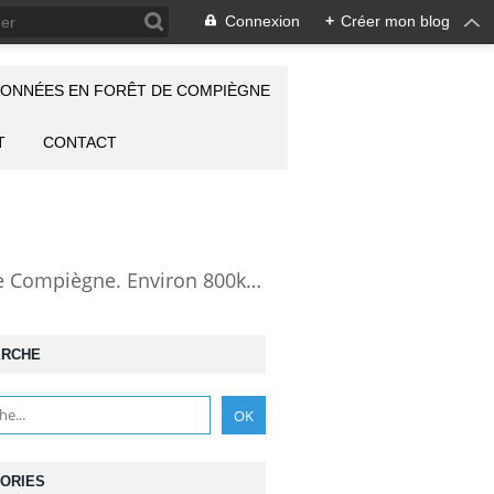
Connexion
+
Créer mon blog
ONNÉES EN FORÊT DE COMPIÈGNE
T
CONTACT
la Forêt de Compiègne vue autrement: description de mes randonnées en forêt de Compiègne. Environ 800km de randos et 25000 photos pour montrer cette forêt magnifique et ses particularités: les lieux atypiques comme la Grotte des Ramoneurs, la Pierre Torniche... Mais aussi les 313 carrefours nommés, plus de 100 routes forestières, les étangs, les Rus, des villages et hameaux ...
ERCHE
ORIES