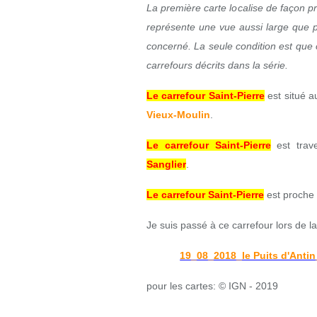
La première carte localise de façon p
représente une vue aussi large que p
concerné. La seule condition est que c
carrefours décrits dans la série.
Le carrefour Saint-Pierre
est situé a
Vieux-Moulin
.
Le carrefour Saint-Pierre
est trav
Sanglier
.
Le carrefour Saint-Pierre
est proche
Je suis passé à ce carrefour lors de 
19_08_2018_le Puits d'Anti
pour les cartes: © IGN - 2019