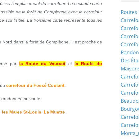
récise l'emplacement du carrefour. La seconde carte
Routes 
ossible de la forêt de Compiègne avec le carrefour
Carrefo
e soit lisible.
La troisième carte représente tous les
Carrefo
Carrefo
u Nord dans la forêt de Compiègne. Il est proche de
Carrefo
Randon
Des Éta
ersé par
la Route du Vautrait
et
la Route du
Maisons
Carrefo
Carrefo
 du
carrefour du Fossé Coulant
.
Carrefo
la randonnée suivante:
Beaudo
Bourgo
n_les Mares St-Louis_La Muette
Carrefo
Carrefo
Monts_