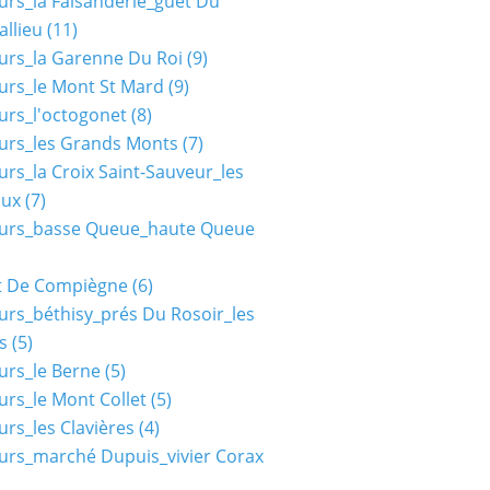
urs_la Faisanderie_guet Du
allieu
(11)
urs_la Garenne Du Roi
(9)
urs_le Mont St Mard
(9)
urs_l'octogonet
(8)
urs_les Grands Monts
(7)
urs_la Croix Saint-Sauveur_les
aux
(7)
ours_basse Queue_haute Queue
t De Compiègne
(6)
urs_béthisy_prés Du Rosoir_les
s
(5)
urs_le Berne
(5)
urs_le Mont Collet
(5)
urs_les Clavières
(4)
urs_marché Dupuis_vivier Corax