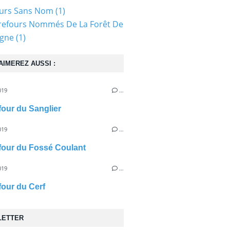
ours Sans Nom
(1)
refours Nommés De La Forêt De
gne
(1)
AIMEREZ AUSSI :
019
…
efour du Sanglier
019
…
efour du Fossé Coulant
019
…
four du Cerf
LETTER