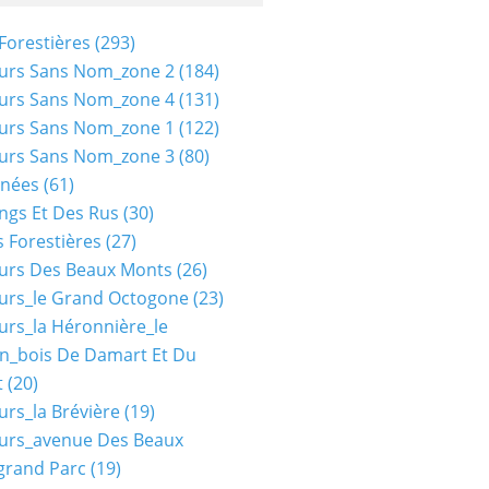
Forestières
(293)
urs Sans Nom_zone 2
(184)
urs Sans Nom_zone 4
(131)
urs Sans Nom_zone 1
(122)
urs Sans Nom_zone 3
(80)
nées
(61)
ngs Et Des Rus
(30)
 Forestières
(27)
urs Des Beaux Monts
(26)
urs_le Grand Octogone
(23)
urs_la Héronnière_le
n_bois De Damart Et Du
t
(20)
urs_la Brévière
(19)
urs_avenue Des Beaux
grand Parc
(19)