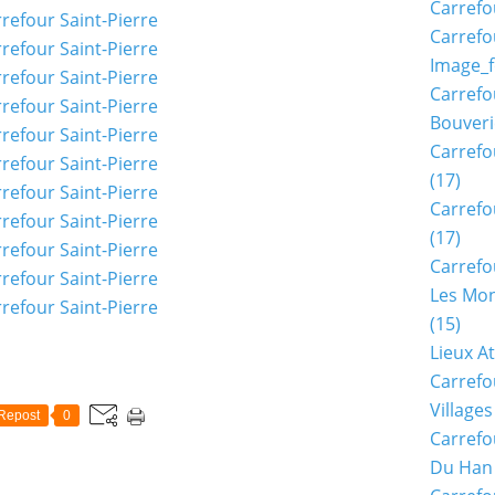
Carrefo
Carrefo
Image_f
Carrefo
Bouveri
Carrefo
(17)
Carrefo
(17)
Carrefo
Les Mon
(15)
Lieux A
Carrefo
Village
Repost
0
Carrefo
Du Han