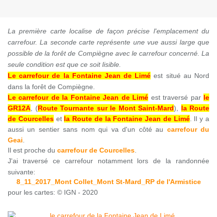
La première carte localise de façon précise l'emplacement du
carrefour. La seconde carte représente une vue aussi large que
possible de la forêt de Compiègne avec le carrefour concerné. La
seule condition est que ce soit lisible.
Le carrefour de la Fontaine Jean de Limé
est situé au Nord
dans la forêt de Compiègne.
Le carrefour de la Fontaine Jean de Limé
est traversé par
le
GR12A
, (
Route Tournante sur le Mont Saint-Mard
),
la Route
de Courcelles
et
la Route de la Fontaine Jean de Limé
. Il y a
aussi un sentier sans nom qui va d'un côté au
carrefour du
Geai
.
Il est proche du
carrefour de Courcelles
.
J'ai traversé ce carrefour notamment lors de la randonnée
suivante:
8_11_2017_Mont Collet_Mont St-Mard_RP de l'Armistice
pour les cartes: © IGN - 2020