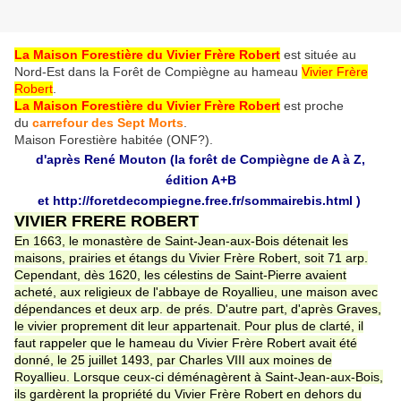
La Maison Forestière du Vivier Frère Robert
est située au
Nord-Est dans la Forêt de Compiègne au hameau
Vivier Frère
Robert
.
La Maison Forestière du Vivier Frère Robert
est proche
du
carrefour des Sept Morts
.
Maison Forestière habitée (ONF?).
d'après René Mouton (la forêt de Compiègne de A à Z,
édition A+B
et
http://foretdecompiegne.free.fr/sommairebis.html
)
VIVIER FRERE ROBERT
En 1663, le monastère de Saint-Jean-aux-Bois détenait les
maisons, prairies et étangs du Vivier Frère Robert, soit 71 arp.
Cependant, dès 1620, les célestins de Saint-Pierre avaient
acheté, aux religieux de l'abbaye de Royallieu, une maison avec
dépendances et deux arp. de prés. D'autre part, d'après Graves,
le vivier proprement dit leur appartenait. Pour plus de clarté, il
faut rappeler que le hameau du Vivier Frère Robert avait été
donné, le 25 juillet 1493, par Charles VIII aux moines de
Royallieu. Lorsque ceux-ci déménagèrent à Saint-Jean-aux-Bois,
ils gardèrent la propriété du Vivier Frère Robert en dehors du