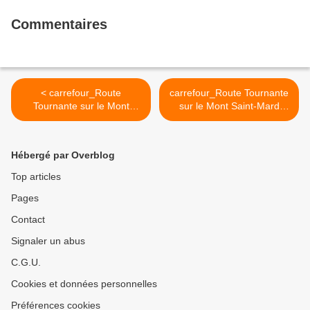
Commentaires
< carrefour_Route
carrefour_Route Tournante
Tournante sur le Mont
sur le Mont Saint-Mard
Saint-Mard (GR12A)_Route
(GR12A)_Route Lambin >
de Vieux Moulin (2)
Hébergé par Overblog
Top articles
Pages
Contact
Signaler un abus
C.G.U.
Cookies et données personnelles
Préférences cookies