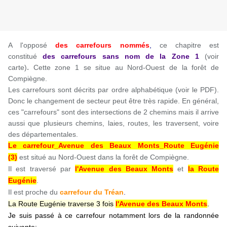
A l'opposé
des carrefours nommés
,
ce chapitre est
constitué
des carrefours sans nom
de la Zone 1
(voir
.
carte)
Cette zone 1 se situe au Nord-Ouest de la forêt de
Compiègne.
Les carrefours sont décrits par ordre alphabétique (voir le PDF).
Donc le changement de secteur peut être très rapide. En général,
ces "carrefours" sont des intersections de 2 chemins mais il arrive
aussi que plusieurs chemins, laies, routes, les traversent, voire
des départementales.
Le carrefour_Avenue des Beaux Monts_Route Eugénie
(3)
est situé au Nord-Ouest dans la forêt de Compiègne.
Il est traversé par
l'Avenue des Beaux Monts
et
la Route
Eugénie
.
Il est proche du
carrefour du Tréan
.
La Route Eugénie traverse 3 fois
l'Avenue des Beaux Monts
.
Je suis passé à ce carrefour notamment lors de la randonnée