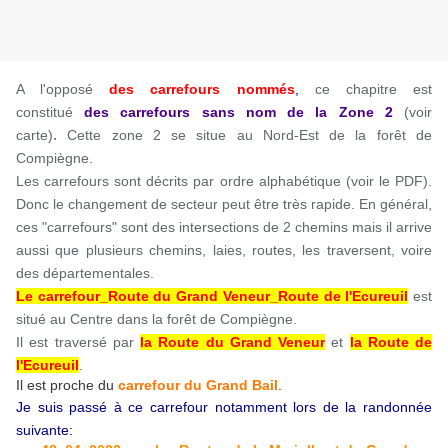
A l'opposé
des carrefours nommés
,
ce chapitre est
constitué
des carrefours sans nom
de la Zone 2
(voir
.
carte)
Cette zone 2 se situe au Nord-Est de la forêt de
Compiègne.
Les carrefours sont décrits par ordre alphabétique (voir le PDF).
Donc le changement de secteur peut être très rapide. En général,
ces "carrefours" sont des intersections de 2 chemins mais il arrive
aussi que plusieurs chemins, laies, routes, les traversent, voire
des départementales.
Le carrefour_Route du Grand Veneur_Route de l'Ecureuil
est
situé au Centre dans la forêt de Compiègne.
Il est traversé par
la Route du Grand Veneur
et
la Route de
l'Ecureuil
.
Il est proche du
carrefour du Grand Bail
.
Je suis passé à ce carrefour notamment lors de la randonnée
suivante: