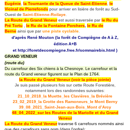
Eugénie
,
la Tournante de la Queue de Saint-Etienne
,
le
Vicinal de Pierrefonds
pour arriver en lisière de forêt au Sud-
Ouest de
Saint-Etienne-Roilaye
.
La Route du Grand Veneur
est aussi traversée par
le Ru du
Pré Tortu
,
le Ru de la Fontaine Porchers
,
le Ru de
Berne
ainsi que par
une piste cyclable
.
d'après René Mouton (la forêt de Compiègne de A à Z,
édition A+B
et
http://foretdecompiegne.free.fr/sommairebis.html
)
GRAND VENEUR
(route du)
Du carrefour des Six chiens à la Chesnoye. Le carrefour et la
route du Grand veneur figurent sur le Plan de 1764.
la Route du Grand Veneur (voir la pièce jointe)
Je suis passé plusieurs fois sur cette Route Forestière,
notamment lors des randonnées suivantes:
21_10_2018_la Muette_les Clavières_la Brévière
23_02_2019_la Grotte des Ramoneurs_le Mont Berny
39_08_2021_Saint-Jean-aux-Bois_Mont d’Arcy
48_04_2022_sur les Routes de la Mariolle et du Grand
Veneur
La Route du Grand Veneur
traverse 6 carrefours nommés ainsi
que des carrefours sans nom (dans l'ordre):