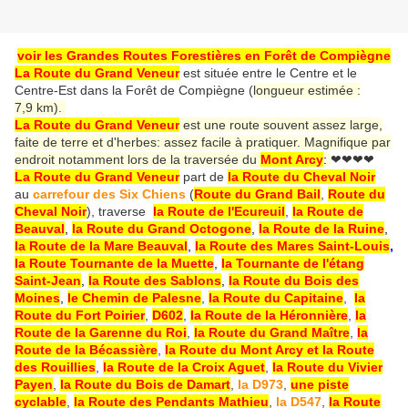
voir les Grandes Routes Forestières en Forêt de Compiègne
La Route du Grand Veneur
est située entre le Centre et le
Centre-Est dans la Forêt de Compiègne (
longueur estimée :
7,9 km).
La Route du Grand Veneur
est une route souvent assez large,
faite de terre et d'herbes: assez facile à pratiquer. Magnifique par
endroit notamment lors de la traversée du
Mont Arcy
:
❤❤❤❤
La Route du Grand Veneur
part de
la Route du Cheval Noir
au
carrefour des Six Chiens
(
Route du Grand Bai
l
,
Route du
Cheval Noir
), traverse
la Route de l'Ecureuil
,
la Route de
Beauval
,
la Route du Grand Octogone
,
la Route de la Ruine
,
la Route de la Mare Beauval
,
la Route des Mares Saint-Louis
,
la Route Tournante de la Muette
,
la Tournante de l'étang
Saint-Jean
,
la Route des Sablons
,
la Route du Bois des
Moines
,
le Chemin de Palesne
,
la Route du Capitaine
,
la
Route du Fort Poirier
,
D602
,
la Route de la Héronnière
,
la
Route de la Garenne du Roi
,
la Route du Grand Maître
,
la
Route de la Bécassière
,
la Route du Mont Arcy et la Route
des Rouillies
,
la Route de la Croix Aguet
,
la Route du Vivier
Payen
,
la Route du Bois de Damart
,
la D973
,
une piste
cyclable
,
la Route des Pendants Mathieu
,
la D547
,
la Route