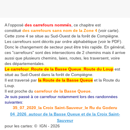
A l'opposé
des carrefours nommés
,
ce chapitre est
constitué
des carrefours sans nom
de la Zone 4
(voir carte)
.
Cette zone 4 se situe au Sud-Ouest de la forêt de Compiègne.
Les carrefours sont décrits par ordre alphabétique (voir le PDF).
Donc le changement de secteur peut être très rapide. En général,
ces "carrefours" sont des intersections de 2 chemins mais il arrive
aussi que plusieurs chemins, laies, routes, les traversent, voire
des départementales.
Le carrefour_Route de la Basse Queue_Route du Loup
est
situé au Sud-Ouest dans la forêt de Compiègne.
Il est traversé par
la Route de la Basse Queue
et la Route du
Loup
.
Il est proche du
carrefour de la Basse Queue
.
Je suis passé à ce carrefour notamment lors des randonnées
suivantes:
35_07_2020_la Croix Saint-Sauveur_le Ru du Goderu
04_2026_autour de la Basse Queue et de la Croix Saint-
Sauveur
pour les cartes: © IGN - 2026