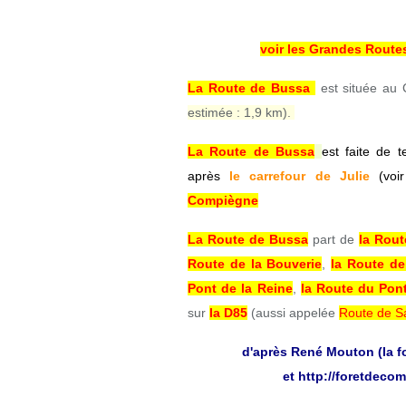
voir les Grandes Route
La Route de Bussa
est située au 
estimée : 1,9 km).
La Route de Bussa
est faite de 
après
le carrefour de Julie
(voir
Compiègne
La Route de Bussa
part de
la Rout
Route de la Bouverie
,
la Route de
Pont de la Reine
,
la Route du Pon
sur
la D85
(aussi appelée
Route de Sa
d'après René Mouton (la f
et
http://foretdecom