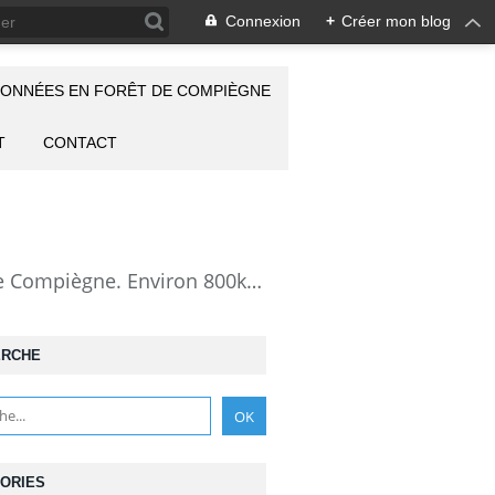
Connexion
+
Créer mon blog
ONNÉES EN FORÊT DE COMPIÈGNE
T
CONTACT
la Forêt de Compiègne vue autrement: description de mes randonnées en forêt de Compiègne. Environ 800km de randos et 25000 photos pour montrer cette forêt magnifique et ses particularités: les lieux atypiques comme la Grotte des Ramoneurs, la Pierre Torniche... Mais aussi les 313 carrefours nommés, plus de 100 routes forestières, les étangs, les Rus, des villages et hameaux ...
ERCHE
ORIES