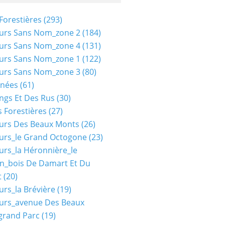
Forestières
(293)
urs Sans Nom_zone 2
(184)
urs Sans Nom_zone 4
(131)
urs Sans Nom_zone 1
(122)
urs Sans Nom_zone 3
(80)
nées
(61)
ngs Et Des Rus
(30)
 Forestières
(27)
urs Des Beaux Monts
(26)
urs_le Grand Octogone
(23)
urs_la Héronnière_le
n_bois De Damart Et Du
t
(20)
urs_la Brévière
(19)
urs_avenue Des Beaux
grand Parc
(19)