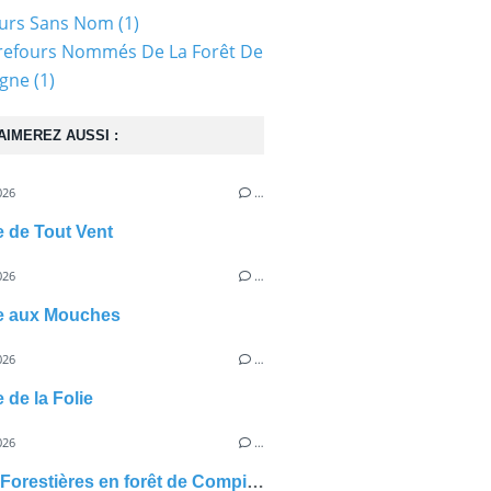
ours Sans Nom
(1)
refours Nommés De La Forêt De
gne
(1)
AIMEREZ AUSSI :
026
…
e de Tout Vent
026
…
te aux Mouches
026
…
 de la Folie
026
…
Routes Forestières en forêt de Compiègne