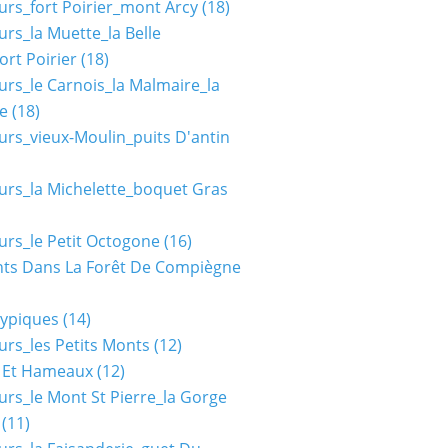
urs_fort Poirier_mont Arcy
(18)
urs_la Muette_la Belle
ort Poirier
(18)
urs_le Carnois_la Malmaire_la
e
(18)
urs_vieux-Moulin_puits D'antin
urs_la Michelette_boquet Gras
urs_le Petit Octogone
(16)
ts Dans La Forêt De Compiègne
typiques
(14)
urs_les Petits Monts
(12)
s Et Hameaux
(12)
urs_le Mont St Pierre_la Gorge
(11)