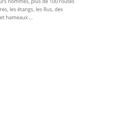
urs nommés, plus de 100 routes
res, les étangs, les Rus, des
 et hameaux ...