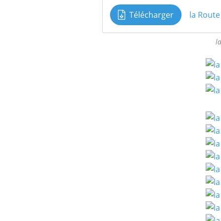
Télécharger
la Route
l