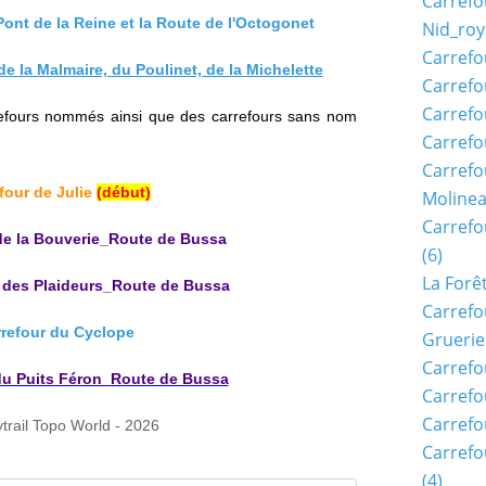
Carrefo
ont de la Reine et la Route de l'Octogonet
Nid_roy
Carrefo
e la Malmaire, du Poulinet, de la Michelette
Carrefo
Carrefo
efours nommés ainsi que des carrefours sans nom
Carrefo
Carrefo
efour de Julie
(début)
Moline
Carref
de la Bouverie_Route de Bussa
(6)
La Forê
 des Plaideurs_Route de Bussa
Carrefo
rrefour du Cyclope
Gruerie
Carrefo
du Puits Féron_Route de Bussa
Carrefo
Carrefo
ytrail Topo W
orld - 2026
Carrefo
(4)