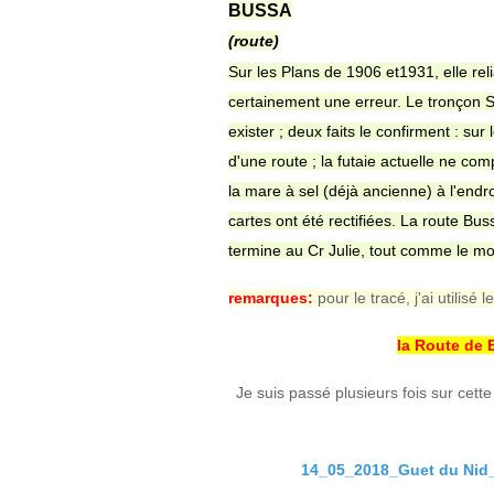
BUSSA
(route)
Sur les Plans de 1906 et1931, elle reliai
certainement une erreur. Le tronçon So
exister ; deux faits le confirment : sur
d'une route ; la futaie actuelle ne com
la mare à sel (déjà ancienne) à l'endr
cartes ont été rectifiées. La route B
termine au Cr Julie, tout comme le mon
remarques:
pour le tracé, j'ai utilisé
la Route de B
Je suis passé plusieurs fois sur cet
14_05_2018_Guet du Nid_