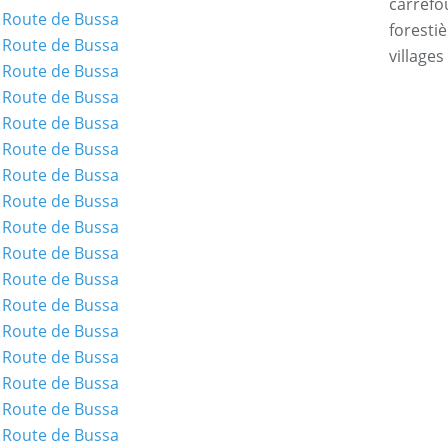
carrefo
forestiè
villages