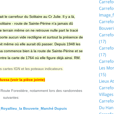
Carrefo
Carrefo
Image_f
t le carrefour du Solitaire au Cr Julie. Il y a là,
Carrefo
litaire - route de Sainte-Périne n'a jamais dû
Bouveri
 le terrain même on ne retrouve nulle part le tracé
Carrefo
porte aucun vide rectiligne et surtout la présence de
(17)
oit même où elle aurait dû passer. Depuis 1948 les
Carrefo
ussa commence bien à la route de Sainte-Périne et se
(17)
tre la carte de 1764 où elle figure déjà ainsi. RM.
Carrefo
Les Mon
 les cartes IGN et les poteaux indicateurs.
(15)
ussa (voir la pièce jointe)
Lieux A
Carrefo
te Route Forestière, notamment lors des randonnées
Village
suivantes:
Carrefo
Du Han
Royallieu_la Bouverie_Marché Dupuis