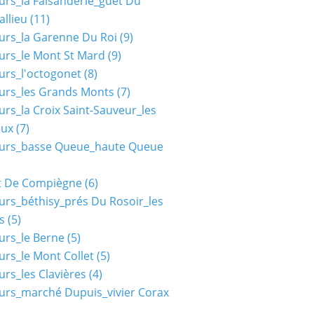
urs_la Faisanderie_guet Du
allieu
(11)
urs_la Garenne Du Roi
(9)
urs_le Mont St Mard
(9)
urs_l'octogonet
(8)
urs_les Grands Monts
(7)
urs_la Croix Saint-Sauveur_les
aux
(7)
ours_basse Queue_haute Queue
t De Compiègne
(6)
urs_béthisy_prés Du Rosoir_les
s
(5)
urs_le Berne
(5)
urs_le Mont Collet
(5)
urs_les Clavières
(4)
urs_marché Dupuis_vivier Corax