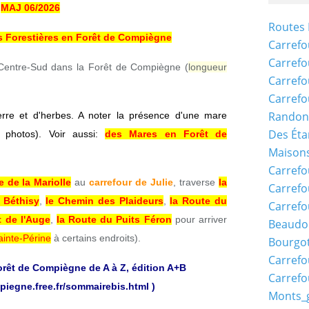
MAJ 06/2026
Routes 
s Forestières en Forêt de Compiègne
Carrefo
Carrefo
Centre-Sud dans la Forêt de Compiègne (
longueur
Carrefo
Carrefo
Randon
terre et d'herbes. A noter la présence d'une mare
Des Éta
 photos). Voir aussi:
des Mares en Forêt de
Maisons
Carrefo
e de la Mariolle
au
carrefour de Julie
, traverse
la
Carrefo
 Béthisy
,
le Chemin des Plaideurs
,
la Route du
Carrefo
t de l'Auge
,
la Route du Puits Féron
pour arriver
Beaudo
inte-Périne
à certains endroits).
Bourgo
Carrefo
orêt de Compiègne de A à Z, édition A+B
Carrefo
piegne.free.fr/sommairebis.html
)
Monts_