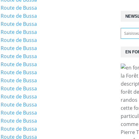
NEWS
EN FO
la Forê
descrip
forêt d
randos 
cette f
particul
comme l
Pierre T