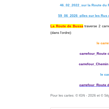
46_02_2022_sur la Route du P
59_06_2026_plles sur les Rus d
La Route de Bussa
traverse 2 carr
(dans l'ordre):
le carr
carrefour_Route 
carrefour_Chemin
le ca
carrefour_Route 
Pour les cartes: © IGN - 2026 et
© Sit