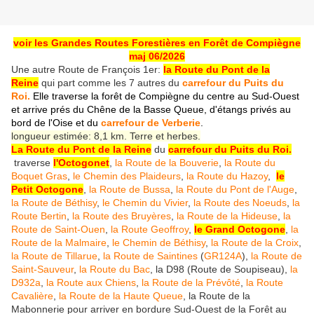
voir les Grandes Routes Forestières en Forêt de Compiègne
maj 06/2026
Une autre Route de François 1er:
la Route du Pont de la
Reine
qui part comme les 7 autres du
carrefour du Puits du
Roi.
Elle traverse la forêt de Compiègne du centre au Sud-Ouest
et arrive prés du Chêne de la Basse Queue, d'étangs privés au
bord de l'Oise et du
carrefour de Verberie
.
longueur estimée: 8,1 km. Terre et herbes.
La Route du Pont de la Reine
du
carrefour du Puits du Roi.
traverse
l'Octogonet
,
la Route de la Bouverie
,
la Route du
Boquet Gras
,
le Chemin des Plaideurs
,
la Route du Hazoy
,
le
Petit Octogone
,
la Route de Bussa
,
la Route du Pont de l'Auge
,
la Route de Béthisy
,
le Chemin du Vivier
,
la Route des Noeuds
,
la
Route Bertin
,
la Route des Bruyères
,
la Route de la Hideuse
,
la
Route de Saint-Ouen
,
la Route Geoffroy
,
le Grand Octogone
,
la
Route de la Malmaire
,
le Chemin de Béthisy
,
la Route de la Croix
,
la Route de Tillarue
,
la Route de Saintines
(
GR124A
),
la Route de
Saint-Sauveur
,
la Route du Bac
, la D98 (Route de Soupiseau),
la
D932a
,
la Route aux Chiens
,
la Route de la Prévôté
,
la Route
Cavalière
,
la Route de la Haute Queue
, la Route de la
Mabonnerie pour arriver en bordure Sud-Ouest de la Forêt au