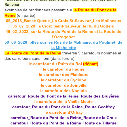
Sauveur.
exemples de randonnées passant sur
la Route du Pont de la
Reine
(en partie):
05_2018_Basse Queue_La Croix St-Sauveur_Les Molineaux
35_07_2020_la Croix Saint-Sauveur_le Ru du Goderu
46_02_2022_sur la Route du Pont de la Reine et la Route de
l'Octogonet
59_06_2026_plles sur les Rus de la Malmaire, du Poulinet, de
la Michelette
La Route du Pont de la Reine
traverse 9 carrefours nommés et
des carrefours sans nom (dans l'ordre):
le carrefour du Puits du Roi
(départ)
le carrefour du Faune
le carrefour des Plaideurs
le carrefour du Cyclope
le carrefour de Joinville
le carrefour des Noeuds
carrefour_Route du Pont de la Reine_Route des Bruyères
le carrefour de la Vieille Meute
carrefour_Route du Pont de la Reine_Route Geoffroy
le carrefour d'Orbay
carrefour_Route du Pont de la Reine_Route de la Croix
carrefour_Route du Pont de la Reine_Route de Tillarue