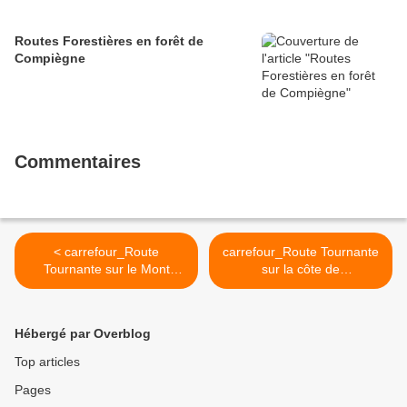
Routes Forestières en forêt de
Compiègne
Commentaires
< carrefour_Route
carrefour_Route Tournante
Tournante sur le Mont
sur la côte de
Collet_GR12A_Route de la
Roilaye_Chemin Rural des
Brèche_2
Vaches >
Hébergé par Overblog
Top articles
Pages