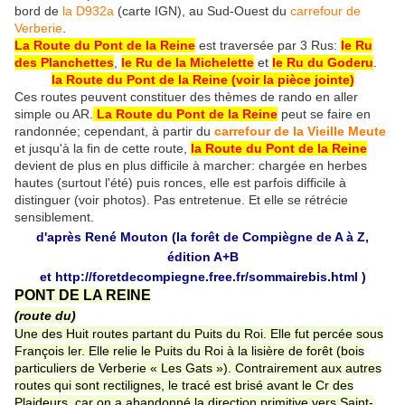
bord de
la D932a
(carte IGN), au Sud-Ouest du
carrefour de
Verberie
.
La Route du Pont de la Reine
est traversée par 3 Rus:
le Ru
des Planchettes
,
le Ru de la Michelette
et
le Ru du Goderu
.
la Route du Pont de la Reine (voir la pièce jointe)
Ces routes peuvent constituer des thèmes de rando en aller
simple ou AR.
La Route du Pont de la Reine
peut se faire en
randonnée; c
ependant, à partir du
carrefour de la Vieille Meute
et jusqu'à la fin de cette route,
la Route du Pont de la Reine
devient de plus en plus difficile à marcher: chargée en herbes
hautes (surtout l'été) puis ronces, elle est parfois difficile à
distinguer (voir photos). Pas entretenue. Et elle se rétrécie
sensiblement.
d'après René Mouton (la forêt de Compiègne de A à Z,
édition A+B
et
http://foretdecompiegne.free.fr/sommairebis.html
)
PONT DE LA REINE
(route du)
Une des Huit routes partant du Puits du Roi. Elle fut percée sous
François ler. Elle relie le Puits du Roi à la lisière de forêt (bois
particuliers de Verberie « Les Gats »). Contrairement aux autres
routes qui sont rectilignes, le tracé est brisé avant le Cr des
Plaideurs, car on a abandonné la direction primitive vers Saint-