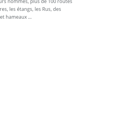
urs nommés, plus de 100 routes
res, les étangs, les Rus, des
 et hameaux ...