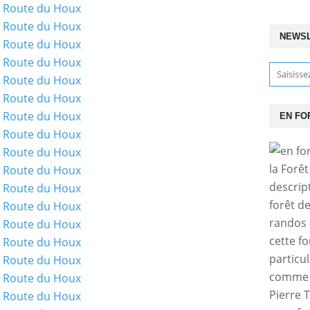
NEWS
EN FO
la Forê
descrip
forêt d
randos 
cette f
particul
comme l
Pierre T