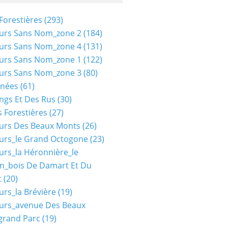
Forestières
(293)
urs Sans Nom_zone 2
(184)
urs Sans Nom_zone 4
(131)
urs Sans Nom_zone 1
(122)
urs Sans Nom_zone 3
(80)
nées
(61)
ngs Et Des Rus
(30)
 Forestières
(27)
urs Des Beaux Monts
(26)
urs_le Grand Octogone
(23)
urs_la Héronnière_le
n_bois De Damart Et Du
t
(20)
urs_la Brévière
(19)
urs_avenue Des Beaux
grand Parc
(19)