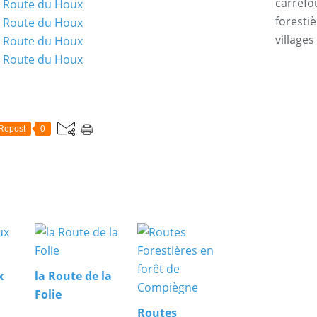
carrefo
forestiè
villages
Repost
0
x
la Route de la
Folie
Routes