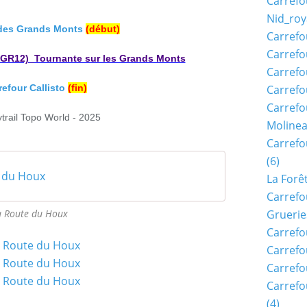
Carrefo
Nid_roy
 des Grands Monts
(début)
Carrefo
Carrefo
(GR12)_Tournante sur les Grands Monts
Carrefo
refour Callisto
(fin)
Carrefo
Carrefo
ytrail Topo W
orld - 2025
Moline
Carref
(6)
e du Houx
La Forê
Carrefo
a Route du Houx
Gruerie
Carrefo
Carrefo
Carrefo
Carrefo
(4)