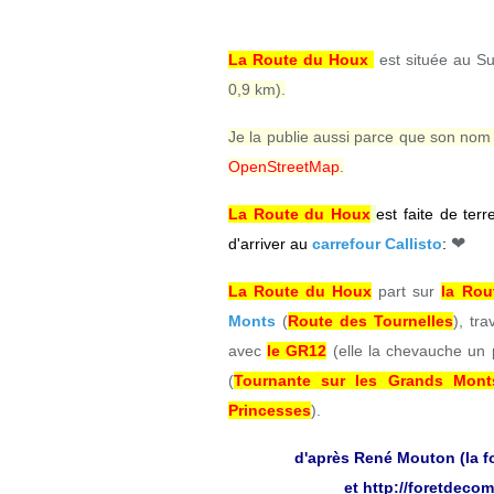
La Route du Houx
est située au S
0,9 km).
Je la publie aussi parce que son nom
OpenStreetMap
.
La Route du Houx
est faite de ter
❤
d'arriver au
carrefour Callisto
:
La Route du Houx
part sur
la Rou
Monts
(
Route des Tournelles
), tr
avec
le GR12
(elle la chevauche un p
(
Tournante sur les Grands Mont
Princesses
).
d'après René Mouton (la f
et
http://foretdecom