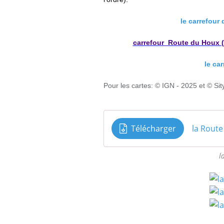
le carrefour
carrefour_Route du Houx 
le car
Pour les cartes: © IGN - 2025 et
© Sit
Télécharger
la Rout
l