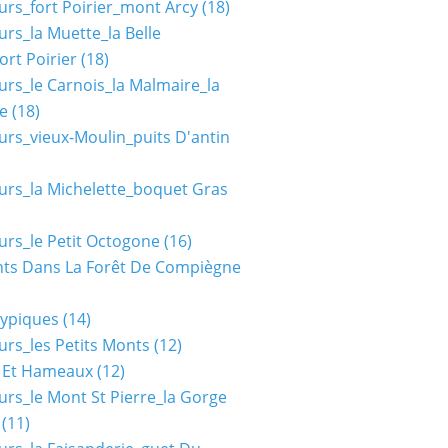
urs_fort Poirier_mont Arcy
(18)
urs_la Muette_la Belle
ort Poirier
(18)
urs_le Carnois_la Malmaire_la
e
(18)
urs_vieux-Moulin_puits D'antin
urs_la Michelette_boquet Gras
urs_le Petit Octogone
(16)
ts Dans La Forêt De Compiègne
typiques
(14)
urs_les Petits Monts
(12)
s Et Hameaux
(12)
urs_le Mont St Pierre_la Gorge
(11)