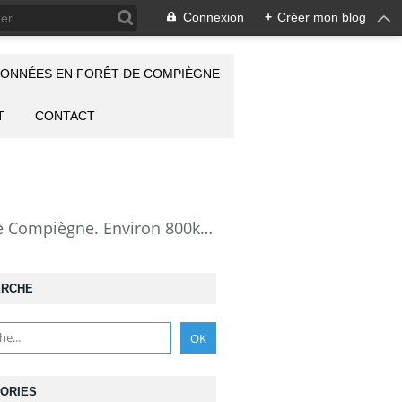
Connexion
+
Créer mon blog
ONNÉES EN FORÊT DE COMPIÈGNE
T
CONTACT
la Forêt de Compiègne vue autrement: description de mes randonnées en forêt de Compiègne. Environ 800km de randos et 25000 photos pour montrer cette forêt magnifique et ses particularités: les lieux atypiques comme la Grotte des Ramoneurs, la Pierre Torniche... Mais aussi les 313 carrefours nommés, plus de 100 routes forestières, les étangs, les Rus, des villages et hameaux ...
ERCHE
ORIES