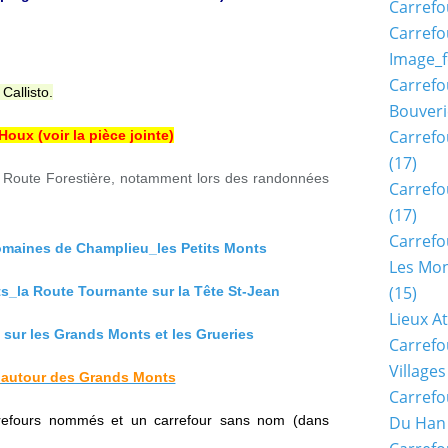
Carrefo
Carrefo
Image_f
Carrefo
Callisto.
Bouveri
Carrefo
Houx (voir la pièce jointe)
(17)
te Route Forestière, notamment lors des randonnées
Carrefo
(17)
Carrefo
omaines de Champlieu_les Petits Monts
Les Mon
(15)
_la Route Tournante sur la Tête St-Jean
Lieux A
sur les Grands Monts et les Grueries
Carrefo
Village
autour des Grands Monts
Carrefo
rrefours nommés et un carrefour sans nom (dans
Du Han