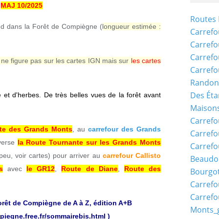
MAJ 10/2025
Routes 
ud dans la Forêt de Compiègne (
longueur estimée :
Carrefo
Carrefo
Carrefo
 ne figure pas sur les cartes IGN mais sur
les cartes
Carrefo
Randon
Des Éta
re et d'herbes. De très belles vues de la forêt avant
Maisons
Carrefo
te des Grands Monts
, au
carrefour des Grands
Carrefo
averse
la Route Tournante sur les Grands Monts
Carrefo
eu, voir cartes) pour arriver au
carrefour Callisto
Beaudo
s
avec
le GR12
,
Route de Diane
,
Route des
Bourgo
Carrefo
Carrefo
orêt de Compiègne de A à Z, édition A+B
Monts_
piegne.free.fr/sommairebis.html
)