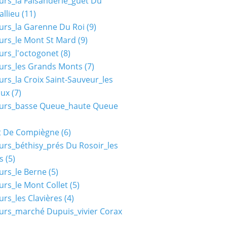
urs_la Faisanderie_guet Du
allieu
(11)
urs_la Garenne Du Roi
(9)
urs_le Mont St Mard
(9)
urs_l'octogonet
(8)
urs_les Grands Monts
(7)
urs_la Croix Saint-Sauveur_les
aux
(7)
ours_basse Queue_haute Queue
t De Compiègne
(6)
urs_béthisy_prés Du Rosoir_les
s
(5)
urs_le Berne
(5)
urs_le Mont Collet
(5)
urs_les Clavières
(4)
urs_marché Dupuis_vivier Corax