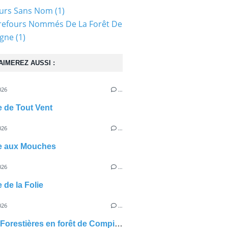
ours Sans Nom
(1)
refours Nommés De La Forêt De
gne
(1)
AIMEREZ AUSSI :
026
…
e de Tout Vent
026
…
te aux Mouches
026
…
 de la Folie
026
…
Routes Forestières en forêt de Compiègne