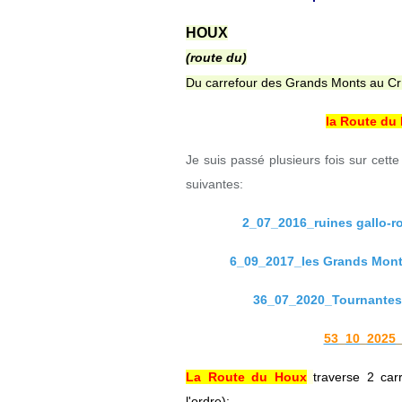
HOUX
(route du)
Du carrefour des Grands Monts au Cr 
la Route du 
Je suis passé plusieurs fois sur cet
suivantes:
2_07_2016_ruines gallo-r
6_09_2017_les Grands Monts
36_07_2020_Tournantes 
53_10_2025_
La Route du Houx
traverse 2 ca
l'ordre):