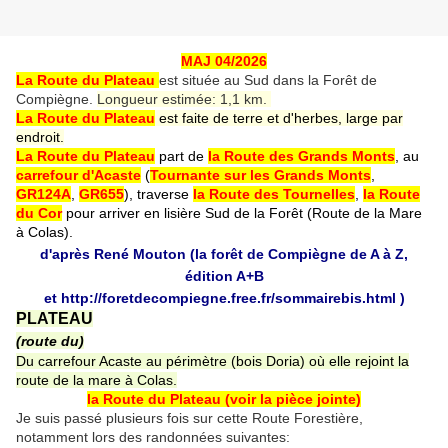
MAJ 04/2026
La Route du Plateau
est située au Sud dans la Forêt de
Compiègne.
Longueur estimée: 1,1 km.
La Route du Plateau
est faite de terre et d'herbes, large par
endroit.
La Route du Plateau
part de
la Route des Grands Monts
, au
carrefour d'Acaste
(
Tournante sur les Grands Monts
,
GR124A
,
GR655
), traverse
la Route des Tournelles
,
la Route
du Cor
pour arriver en lisière Sud de la Forêt (Route de la Mare
à Colas).
d'après René Mouton (la forêt de Compiègne de A à Z,
édition A+B
et
http://foretdecompiegne.free.fr/sommairebis.html
)
PLATEAU
(route du)
Du carrefour Acaste au périmètre (bois Doria) où elle rejoint la
route de la mare à Colas.
la Route du Plateau (voir la pièce jointe)
Je suis passé plusieurs fois sur cette Route Forestière,
notamment lors des randonnées suivantes: