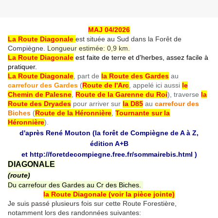
MAJ 04/2026
La Route Diagonale
est située au Sud dans la Forêt de
Compiègne.
Longueur estimée: 0,9 km.
La Route Diagonale
est faite de terre et d'herbes, assez facile à
pratiquer.
La Route Diagonale
, part de
la Route des Gardes
au
carrefour des Gardes
(
Route de l'Arc
, appelé ici aussi
le
Chemin de Palesne
,
Route de la Garenne du Roi
), traverse
la
Route des Dryades
pour arriver sur
la D85
au
carrefour des
Biches
(
Route de la Héronnière
,
Tournante sur la
Héronnière
).
d'après René Mouton (la forêt de Compiègne de A à Z,
édition A+B
et
http://foretdecompiegne.free.fr/sommairebis.html
)
DIAGONALE
(route)
Du carrefour des Gardes au Cr des Biches.
la Route Diagonale (voir la pièce jointe)
Je suis passé plusieurs fois sur cette Route Forestière,
notamment lors des randonnées suivantes: