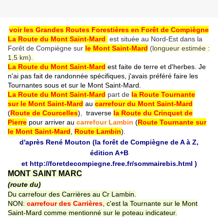
voir les Grandes Routes Forestières en Forêt de Compiègne
La Route du Mont Saint-Mard
est située au Nord-Est dans la
Forêt de Compiègne sur
le Mont Saint-Mard
(
longueur estimée :
1,5 km).
La Route du Mont Saint-Mard
est faite de terre et d'herbes. Je
n'ai pas fait de randonnée spécifiques, j'avais préféré faire les
Tournantes sous et sur le Mont Saint-Mard.
La Route du Mont Saint-Mard
part de
la Route Tournante
sur le Mont Saint-Mard
au
carrefour du Mont Saint-Mard
(
Route de Courcelles
)
,
traverse
la Route du Crinquet de
Pierre
pour arriver au
carrefour Lambin
(
Route Tournante sur
le Mont Saint-Mard
,
Route Lambin
).
d'après René Mouton (la forêt de Compiègne de A à Z,
édition A+B
et
http://foretdecompiegne.free.fr/sommairebis.html
)
MONT SAINT MARC
(route du)
Du carrefour des Carrières au Cr Lambin.
NON:
carrefour des Carrières
, c'est la Tournante sur le Mont
Saint-Mard comme mentionné sur le poteau indicateur.