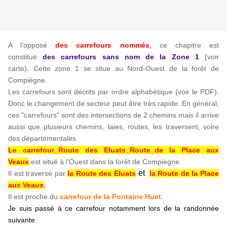
A l'opposé
des carrefours nommés
,
ce chapitre est
constitué
des carrefours sans nom
de la Zone 1
(voir
.
carte)
Cette zone 1 se situe au Nord-Ouest de la forêt de
Compiègne.
Les carrefours sont décrits par ordre alphabétique (voir le PDF).
Donc le changement de secteur peut être très rapide. En général,
ces "carrefours" sont des intersections de 2 chemins mais il arrive
aussi que plusieurs chemins, laies, routes, les traversent, voire
des départementales.
Le carrefour_Route des Eluats_Route_de la Place aux
Veaux
est situé à l'Ouest dans la forêt de Compiègne.
et
Il est traversé par
la Route des Eluats
la Route de la Place
.
aux Veaux
Il est proche du
carrefour de la Fontaine Huet
.
Je suis passé à ce carrefour notamment lors de la randonnée
suivante: