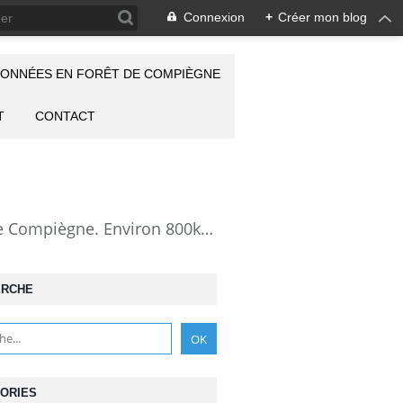
Connexion
+
Créer mon blog
ONNÉES EN FORÊT DE COMPIÈGNE
T
CONTACT
la Forêt de Compiègne vue autrement: description de mes randonnées en forêt de Compiègne. Environ 800km de randos et 25000 photos pour montrer cette forêt magnifique et ses particularités: les lieux atypiques comme la Grotte des Ramoneurs, la Pierre Torniche... Mais aussi les 313 carrefours nommés, plus de 100 routes forestières, les étangs, les Rus, des villages et hameaux ...
ERCHE
ORIES