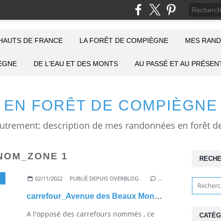
HAUTS DE FRANCE
LA FORÊT DE COMPIÈGNE
MES RAND
IÈGNE
DE L'EAU ET DES MONTS
AU PASSÉ ET AU PRÉSEN
EN FORÊT DE COMPIÈGNE
NOM_ZONE 1
RECH
02/11/2022
PUBLIÉ DEPUIS OVERBLOG
…
carrefour_Avenue des Beaux Monts_Route Eugénie (2)
A l'opposé des carrefours nommés , ce
CATÉG