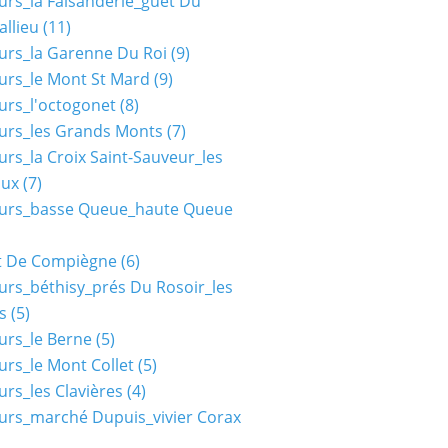
urs_la Faisanderie_guet Du
allieu
(11)
urs_la Garenne Du Roi
(9)
urs_le Mont St Mard
(9)
urs_l'octogonet
(8)
urs_les Grands Monts
(7)
urs_la Croix Saint-Sauveur_les
aux
(7)
ours_basse Queue_haute Queue
t De Compiègne
(6)
urs_béthisy_prés Du Rosoir_les
s
(5)
urs_le Berne
(5)
urs_le Mont Collet
(5)
urs_les Clavières
(4)
urs_marché Dupuis_vivier Corax