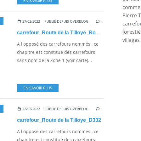
EN SAVOIR PLUS
comme l
Pierre T
27/02/2022
PUBLIÉ DEPUIS OVERBLOG
…
carrefo
forestiè
carrefour_Route de la Tilloye_Route de Choisy
villages
A l'opposé des carrefours nommés , ce
chapitre est constitué des carrefours
sans nom de la Zone 1 (voir carte)...
EN SAVOIR PLUS
22/02/2022
PUBLIÉ DEPUIS OVERBLOG
…
carrefour_Route de la Tilloye_D332
A l'opposé des carrefours nommés , ce
chapitre est constitué des carrefours