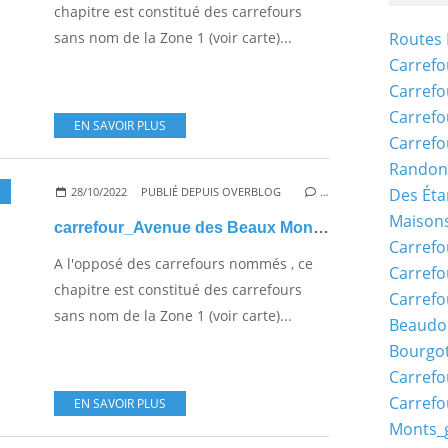
chapitre est constitué des carrefours
sans nom de la Zone 1 (voir carte)...
Routes 
Carrefo
Carrefo
Carrefo
EN SAVOIR PLUS
Carrefo
Randon
28/10/2022
PUBLIÉ DEPUIS OVERBLOG
…
Des Éta
Maisons
carrefour_Avenue des Beaux Monts_Route de la Forte Haie
Carrefo
A l'opposé des carrefours nommés , ce
Carrefo
chapitre est constitué des carrefours
Carrefo
sans nom de la Zone 1 (voir carte)...
Beaudo
Bourgo
Carrefo
Carrefo
EN SAVOIR PLUS
Monts_