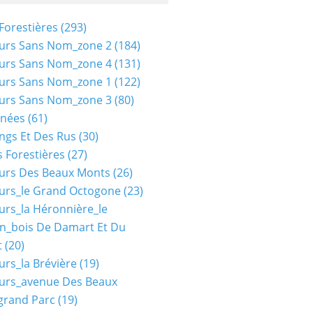
Forestières
(293)
urs Sans Nom_zone 2
(184)
urs Sans Nom_zone 4
(131)
urs Sans Nom_zone 1
(122)
urs Sans Nom_zone 3
(80)
nées
(61)
ngs Et Des Rus
(30)
 Forestières
(27)
urs Des Beaux Monts
(26)
urs_le Grand Octogone
(23)
urs_la Héronnière_le
n_bois De Damart Et Du
t
(20)
urs_la Brévière
(19)
urs_avenue Des Beaux
grand Parc
(19)