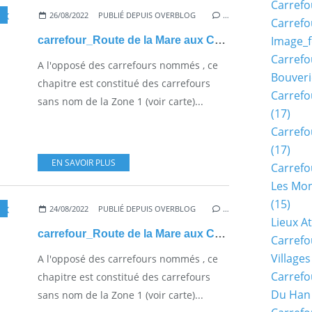
Carrefo
26/08/2022
PUBLIÉ DEPUIS OVERBLOG
…
Carrefo
Image_f
carrefour_Route de la Mare aux Canes_Route de la Tilloye
Carrefo
A l'opposé des carrefours nommés , ce
Bouveri
chapitre est constitué des carrefours
Carrefo
sans nom de la Zone 1 (voir carte)...
(17)
Carrefo
(17)
EN SAVOIR PLUS
Carrefo
Les Mon
(15)
24/08/2022
PUBLIÉ DEPUIS OVERBLOG
…
Lieux A
carrefour_Route de la Mare aux Canes_Route des Ventes Saint-Corneille
Carrefo
Village
A l'opposé des carrefours nommés , ce
Carrefo
chapitre est constitué des carrefours
Du Han
sans nom de la Zone 1 (voir carte)...