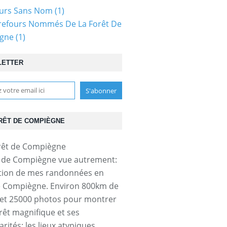
ours Sans Nom
(1)
refours Nommés De La Forêt De
gne
(1)
LETTER
RÊT DE COMPIÈGNE
t de Compiègne vue autrement:
tion de mes randonnées en
e Compiègne. Environ 800km de
et 25000 photos pour montrer
orêt magnifique et ses
arités: les lieux atypiques