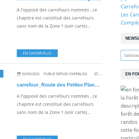
Carref
A l'opposé des carrefours nommés , ce
Les Car
chapitre est constitué des carrefours
Compiè
sans nom de la Zone 1 (voir carte)...
NEWS
EN SAVOIR PLUS
02/03/2022
PUBLIÉ DEPUIS OVERBLOG
…
EN FO
carrefour_Route des Petites Planchettes_D932a
A l'opposé des carrefours nommés , ce
la Forê
chapitre est constitué des carrefours
descrip
sans nom de la Zone 1 (voir carte)...
forêt d
randos 
cette f
particul