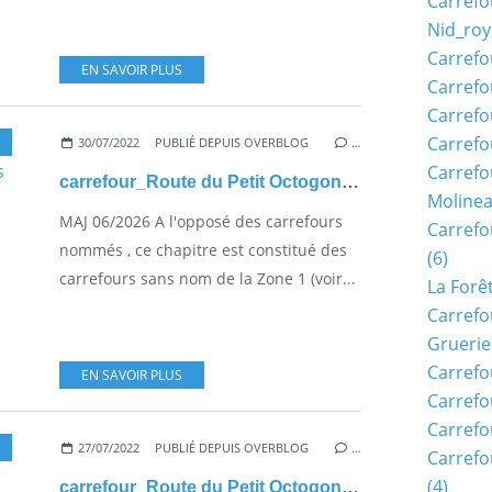
Carrefo
Nid_roy
Carrefo
EN SAVOIR PLUS
Carrefo
Carrefo
Carrefo
30/07/2022
PUBLIÉ DEPUIS OVERBLOG
…
Carrefo
carrefour_Route du Petit Octogone_Chemin des Plaideurs
Moline
MAJ 06/2026 A l'opposé des carrefours
Carref
nommés , ce chapitre est constitué des
(6)
carrefours sans nom de la Zone 1 (voir...
La Forê
Carrefo
Gruerie
Carrefo
EN SAVOIR PLUS
Carrefo
Carrefo
27/07/2022
PUBLIÉ DEPUIS OVERBLOG
…
Carrefo
(4)
carrefour_Route du Petit Octogone_Route des Petites Planchettes