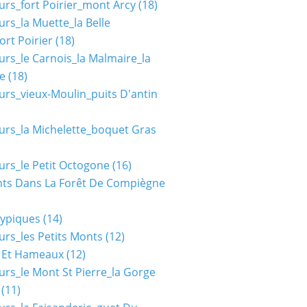
urs_fort Poirier_mont Arcy
(18)
urs_la Muette_la Belle
ort Poirier
(18)
urs_le Carnois_la Malmaire_la
e
(18)
urs_vieux-Moulin_puits D'antin
urs_la Michelette_boquet Gras
urs_le Petit Octogone
(16)
ts Dans La Forêt De Compiègne
typiques
(14)
urs_les Petits Monts
(12)
s Et Hameaux
(12)
urs_le Mont St Pierre_la Gorge
(11)