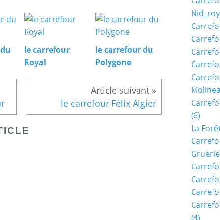
Carrefo
Nid_roy
Carrefo
Carrefo
 du
le carrefour
le carrefour du
Carrefo
Royal
Polygone
Carrefo
Carrefo
Moline
Carref
ur
le carrefour Félix Algier
(6)
La Forê
TICLE
Carrefo
Gruerie
Carrefo
Carrefo
Carrefo
Carrefo
(4)