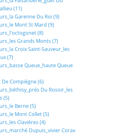
urs_la Faisanderie_guet Du
allieu
(11)
urs_la Garenne Du Roi
(9)
urs_le Mont St Mard
(9)
urs_l'octogonet
(8)
urs_les Grands Monts
(7)
urs_la Croix Saint-Sauveur_les
aux
(7)
ours_basse Queue_haute Queue
t De Compiègne
(6)
urs_béthisy_prés Du Rosoir_les
s
(5)
urs_le Berne
(5)
urs_le Mont Collet
(5)
urs_les Clavières
(4)
urs_marché Dupuis_vivier Corax