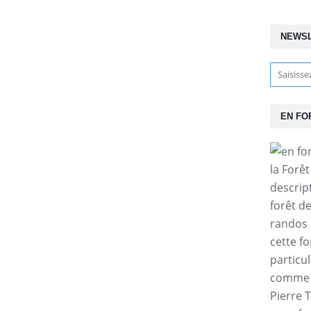
NEWS
EN FO
la Forê
descrip
forêt d
randos 
cette f
particul
comme l
Pierre T