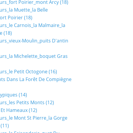
urs_fort Poirier_mont Arcy
(18)
urs_la Muette_la Belle
ort Poirier
(18)
urs_le Carnois_la Malmaire_la
e
(18)
urs_vieux-Moulin_puits D'antin
urs_la Michelette_boquet Gras
urs_le Petit Octogone
(16)
ts Dans La Forêt De Compiègne
typiques
(14)
urs_les Petits Monts
(12)
s Et Hameaux
(12)
urs_le Mont St Pierre_la Gorge
(11)