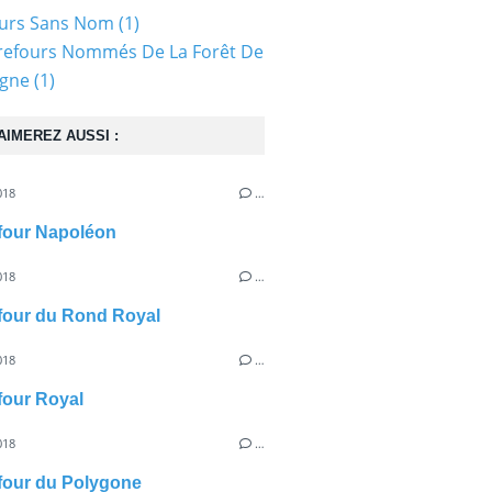
ours Sans Nom
(1)
refours Nommés De La Forêt De
gne
(1)
AIMEREZ AUSSI :
018
…
efour Napoléon
018
…
efour du Rond Royal
018
…
efour Royal
018
…
efour du Polygone