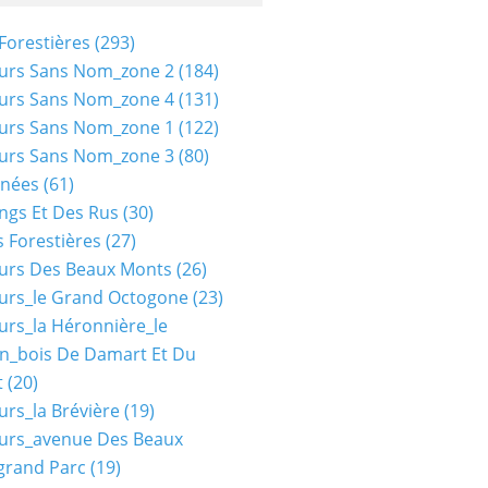
Forestières
(293)
urs Sans Nom_zone 2
(184)
urs Sans Nom_zone 4
(131)
urs Sans Nom_zone 1
(122)
urs Sans Nom_zone 3
(80)
nées
(61)
ngs Et Des Rus
(30)
 Forestières
(27)
urs Des Beaux Monts
(26)
urs_le Grand Octogone
(23)
urs_la Héronnière_le
n_bois De Damart Et Du
t
(20)
urs_la Brévière
(19)
urs_avenue Des Beaux
grand Parc
(19)