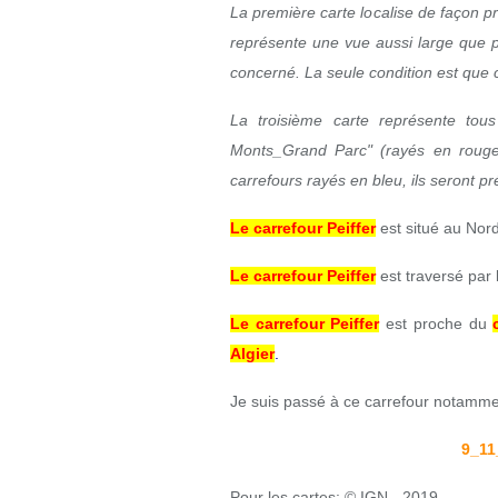
La première carte localise de façon p
représente une vue aussi large que p
concerné. La seule condition est que ce
La troisième carte représente tou
Monts_Grand Parc" (rayés en rouge)
carrefours rayés en bleu, ils seront p
Le carrefour Peiffer
est situé au Nor
Le carrefour Peiffer
est traversé par
Le carrefour Peiffer
est proche du
Algier
.
Je suis passé à ce carrefour notamme
9_11
Pour les cartes: © IGN - 2019