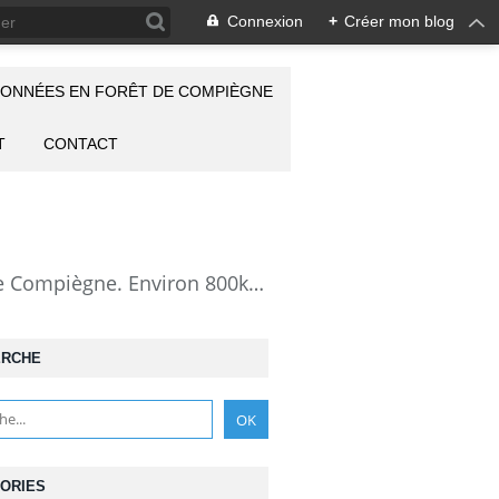
Connexion
+
Créer mon blog
ONNÉES EN FORÊT DE COMPIÈGNE
T
CONTACT
la Forêt de Compiègne vue autrement: description de mes randonnées en forêt de Compiègne. Environ 800km de randos et 25000 photos pour montrer cette forêt magnifique et ses particularités: les lieux atypiques comme la Grotte des Ramoneurs, la Pierre Torniche... Mais aussi les 313 carrefours nommés, plus de 100 routes forestières, les étangs, les Rus, des villages et hameaux ...
ERCHE
ORIES