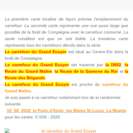
La première carte localise de façon précise l'emplacement du
carrefour. La seconde carte représente une vue aussi large que
possible de la forêt de Compiègne avec le carrefour concerné. La
seule condition est que ce soit lisible.
La troisième carte
représente tous les carrefours décrits dans la série.
Le carrefour du Grand Ecuyer
est situé au Centre-Est dans la
forêt de Compiègne.
Le carrefour du Grand Ecuyer
est traversé par
la D602
,
la
Route du Grand Maître
,
la Route de la Garenne du Roi
et
la
Route des Brigands
.
Le carrefour du Grand Ecuyer
est proche du
carrefour du
Grand Maître.
Je suis passé à ce carrefour notamment lors de la randonnée
suivante:
19_08_2018_le Puits d'Antin_les Mares St-Louis_La Muette
pour les cartes: © IGN - 2020