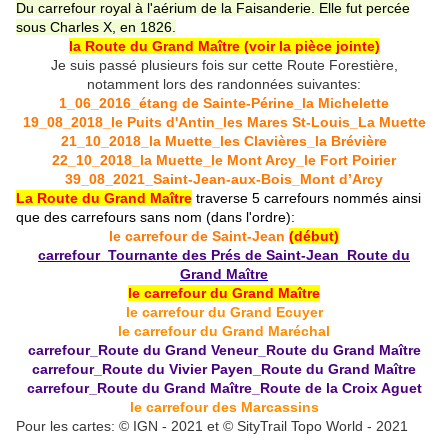
Du carrefour royal à l'aérium de la Faisanderie. Elle fut percée
sous Charles X, en 1826.
la Route du Grand Maître (voir la pièce jointe)
Je suis passé plusieurs fois sur cette Route Forestière,
notamment lors des randonnées suivantes:
1_06_2016_étang de Sainte-Périne_la Michelette
19_08_2018_le Puits d'Antin_les Mares St-Louis_La Muette
21_10_2018_la Muette_les Clavières_la Brévière
22_10_2018_la Muette_le Mont Arcy_le Fort Poirier
39_08_2021_Saint-Jean-aux-Bois_Mont d’Arcy
La Route du Grand Maître
traverse 5 carrefours nommés ainsi
que des carrefours sans nom (dans l'ordre):
le carrefour de Saint-Jean
(début)
carrefour_Tournante des Prés de Saint-Jean_Route du
Grand Maître
le carrefour du
Grand Maître
le carrefour du Grand Ecuyer
le carrefour du Grand Maréchal
carrefour_Route du Grand Veneur_Route du Grand Maître
carrefour_Route du Vivier Payen_Route du Grand Maître
carrefour_Route du Grand Maître_Route de la Croix Aguet
le carrefour des Marcassins
Pour les cartes: © IGN - 2021 et © SityTrail Topo World - 2021