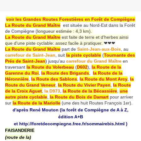
voir les Grandes Routes Forestières en Forêt de Compiègne
La Route du Grand Maître
est située au Nord-Est dans la Forêt
de Compiègne (
longueur estimée : 4,3 km).
La Route du Grand Maître
est faite de terre et d'herbes ainsi
que d'une piste cyclable: assez facile à pratiquer.
❤❤❤
La Route du Grand Maître
part de
Saint-Jean-aux-Bois
, au
carrefour de Saint-Jean
, suit
la piste cyclable
(
Tournante des
Prés de Saint-Jean
)
jusqu'au
carrefour du Grand Maître
en
traversant
la Route du Volerbeau
(
D602
),
la Route de la
Garenne du Roi
,
la Route des Brigands
,
la Route de la
Héronnière
,
la Route des Sablons
,
la Route du Mont Arcy
,
la
Route du Grand Veneur
,
la Route du Vivier Payen
,
la Route
de la Croix Aguet
,
la D973
,
la Route de la Bécassière
,
une
autre piste cyclable
,
la Route du Bois de Damart
pour arriver
sur
la Route de la Mariolle
(une des huit Routes François 1er).
d'après René Mouton (la forêt de Compiègne de A à Z,
édition A+B
et
http://foretdecompiegne.free.fr/sommairebis.html
)
FAISANDERIE
(route de la)