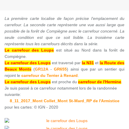
La première carte localise de façon précise l'emplacement du
carrefour. La seconde carte représente une vue aussi large que
possible de la forêt de Compiègne avec le carrefour concerné. La
seule condition est que ce soit lisible.
La troisième carte
représente tous les carrefours décrits dans la série.
Le carrefour des Loups
est situé au Nord dans la forêt de
Compiègne.
Le carrefour des Loups
est traversé par
la N31
et
la Route des
Beaux Monts
(
GR12A
-
GR655
) ainsi que par un sentier qui
rejoint le
carrefour du Terrier à Renard
.
Le carrefour des Loups
est proche du
carrefour de l'Hermine
.
Je suis passé à ce carrefour notamment lors de la randonnée
suivante:
8_11_2017_Mont Collet_Mont St-Mard_RP de l'Armistice
pour les cartes: © IGN - 2020