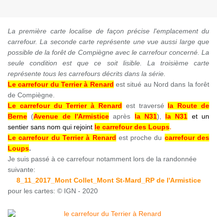
La première carte localise de façon précise l'emplacement du
carrefour. La seconde carte représente une vue aussi large que
possible de la forêt de Compiègne avec le carrefour concerné. La
seule condition est que ce soit lisible.
La troisième carte
représente tous les carrefours décrits dans la série.
Le carrefour du Terrier à Renard
est situé au Nord dans la forêt
de Compiègne.
Le carrefour du Terrier à Renard
est traversé
la Route de
Berne
(
Avenue de l'Armistice
après
la N31
),
la N31
et un
sentier sans nom qui rejoint
le carrefour des Loups
.
Le carrefour du Terrier à Renard
est proche du
carrefour des
Loups
.
Je suis passé à ce carrefour notamment lors de la randonnée
suivante:
8_11_2017_Mont Collet_Mont St-Mard_RP de l'Armistice
pour les cartes: © IGN - 2020