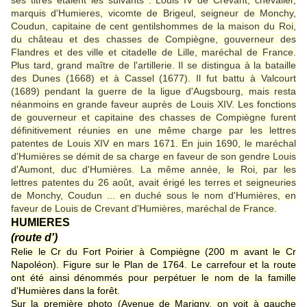
ses titres étaient les suivants : Louis IV de Crevant, chevalier,
marquis d'Humieres, vicomte de Brigeul, seigneur de Monchy,
Coudun, capitaine de cent gentilshommes de la maison du Roi,
du château et des chasses de Compiègne, gouverneur des
Flandres et des ville et citadelle de Lille, maréchal de France.
Plus tard, grand maître de l'artillerie. Il se distingua à la bataille
des Dunes (1668) et à Cassel (1677). Il fut battu à Valcourt
(1689) pendant la guerre de la ligue d'Augsbourg, mais resta
néanmoins en grande faveur auprès de Louis XIV. Les fonctions
de gouverneur et capitaine des chasses de Compiègne furent
définitivement réunies en une même charge par les lettres
patentes de Louis XIV en mars 1671. En juin 1690, le maréchal
d'Humières se démit de sa charge en faveur de son gendre Louis
d'Aumont, duc d'Humières. La même année, le Roi, par les
lettres patentes du 26 août, avait érigé les terres et seigneuries
de Monchy, Coudun ... en duché sous le nom d'Humières, en
faveur de Louis de Crevant d'Humières, maréchal de France.
HUMIERES
(route d')
Relie le Cr du Fort Poirier à Compiègne (200 m avant le Cr
Napoléon). Figure sur le Plan de 1764. Le carrefour et la route
ont été ainsi dénommés pour perpétuer le nom de la famille
d'Humières dans la forêt.
Sur la première photo (Avenue de Marigny, on voit à gauche