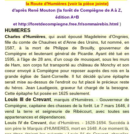
la Route d'Humières (voir la pièce jointe)
d'après René Mouton
(la forêt de Compiègne de A à Z,
édition A+B
et
http://foretdecompiegne.free.fr/sommairebis.html
)
HUMIERES
Charles d'Humières
, qui avait épousé Magdeleine d'Ongnies,
fille du comte de Chaulnes et d'Anne des Ursins, fut nommé, en
1587, à la mort de Philippe de Brouilly, gouverneur de
Compiègne et lieutenant général de Picardie. Ayant été tué en
1595, à l'âge de 28 ans, d'un coup de mousquet, sous les murs
de Ham, son corps fut transporté au château de Monchy et son
coeur envoyé à Compiègne pour reposer auprès des rois en la
grande église de Saint-Corneille. Il fut décidé qu'une épitaphe
serait mise au-dessus de l'endroit ou fut placé le précieux reste
du héros. Jean Laudigeois, graveur fut chargé de la besogne.
Cette épitaphe fut posée en 1625 seulement.
Louis III de Crevant
, marquis d'Humières. - Gouverneur de
Compiègne, capitaine des chasses de la forêt. Le 7 mars 1646, il
vend la terre et seigneurie de Ribécourt, avec toutes ses
appartenances et dépendances.
Louis IV de Crevant
, duc d'Humières. - 1628-1694. Succéda à
son père le Marquis d'HUMIERES, mort en 1648. A ce moment là,