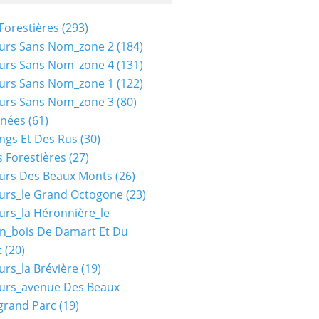
Forestières
(293)
urs Sans Nom_zone 2
(184)
urs Sans Nom_zone 4
(131)
urs Sans Nom_zone 1
(122)
urs Sans Nom_zone 3
(80)
nées
(61)
ngs Et Des Rus
(30)
 Forestières
(27)
urs Des Beaux Monts
(26)
urs_le Grand Octogone
(23)
urs_la Héronnière_le
n_bois De Damart Et Du
t
(20)
urs_la Brévière
(19)
urs_avenue Des Beaux
grand Parc
(19)