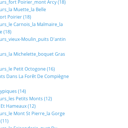
urs_fort Poirier_mont Arcy
(18)
urs_la Muette_la Belle
ort Poirier
(18)
urs_le Carnois_la Malmaire_la
e
(18)
urs_vieux-Moulin_puits D'antin
urs_la Michelette_boquet Gras
urs_le Petit Octogone
(16)
ts Dans La Forêt De Compiègne
typiques
(14)
urs_les Petits Monts
(12)
s Et Hameaux
(12)
urs_le Mont St Pierre_la Gorge
(11)