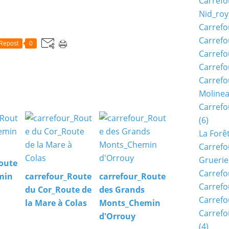
Carrefo
Nid_roy
Carrefo
Carrefo
Repost
0
Carrefo
Carrefo
Carrefo
Moline
Carref
(6)
La Forê
Carrefo
Gruerie
oute
Carrefo
min
carrefour_Route
carrefour_Route
Carrefo
du Cor_Route de
des Grands
Carrefo
la Mare à Colas
Monts_Chemin
Carrefo
d'Orrouy
(4)