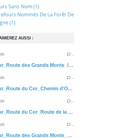
ours Sans Nom
(1)
refours Nommés De La Forêt De
gne
(1)
AIMEREZ AUSSI :
026
…
carrefour_Route des Grands Monts_le Hazoy
026
…
carrefour_Route du Cor_Chemin d'Orrouy
026
…
carrefour_Route du Cor_Route de la Mare à Colas
026
…
carrefour_Route des Grands Monts_Chemin d'Orrouy