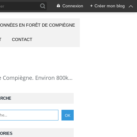
Connexion
+
Créer mon blog
ONNÉES EN FORÊT DE COMPIÈGNE
T
CONTACT
la Forêt de Compiègne vue autrement: description de mes randonnées en forêt de Compiègne. Environ 800km de randos et 25000 photos pour montrer cette forêt magnifique et ses particularités: les lieux atypiques comme la Grotte des Ramoneurs, la Pierre Torniche... Mais aussi les 313 carrefours nommés, plus de 100 routes forestières, les étangs, les Rus, des villages et hameaux ...
ERCHE
ORIES