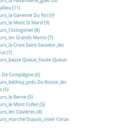
urs_la Faisanderie_guet Du
allieu
(11)
urs_la Garenne Du Roi
(9)
urs_le Mont St Mard
(9)
urs_l'octogonet
(8)
urs_les Grands Monts
(7)
urs_la Croix Saint-Sauveur_les
aux
(7)
ours_basse Queue_haute Queue
t De Compiègne
(6)
urs_béthisy_prés Du Rosoir_les
s
(5)
urs_le Berne
(5)
urs_le Mont Collet
(5)
urs_les Clavières
(4)
urs_marché Dupuis_vivier Corax