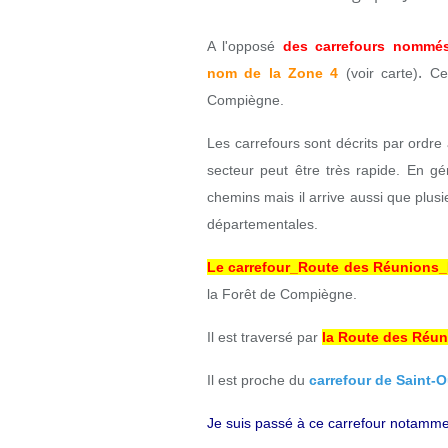
A l'opposé
des carrefours nommé
.
nom
de la Zone 4
(voir carte)
Ce
Compiègne.
Les carrefours sont décrits par ordr
secteur peut être très rapide. En gé
chemins mais il arrive aussi que plusi
départementales.
Le carrefour_Route des Réunions_
la Forêt de Compiègne.
Il est traversé par
la Route des Réu
Il est proche du
carrefour de Saint-
Je suis passé à ce carrefour notamme