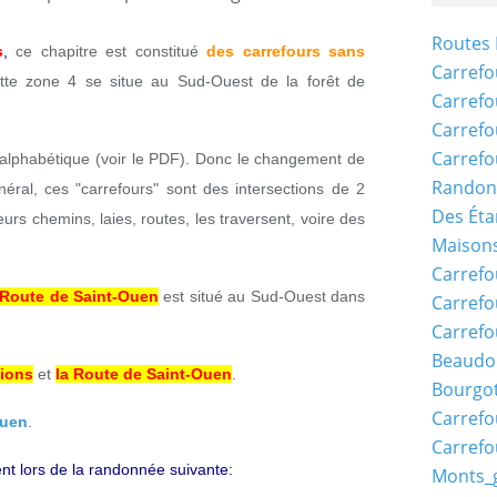
Routes 
s
,
ce chapitre est constitué
des carrefours sans
Carrefo
tte zone 4 se situe au Sud-Ouest de la forêt de
Carrefo
Carrefo
Carrefo
e alphabétique (voir le PDF). Donc le changement de
Randon
néral, ces "carrefours" sont des intersections de 2
Des Éta
eurs chemins, laies, routes, les traversent, voire des
Maisons
Carrefo
Route de Saint-Ouen
est situé au Sud-Ouest dans
Carrefo
Carrefo
Beaudo
nions
et
la Route de Saint-Ouen
.
Bourgo
Carrefo
Ouen
.
Carrefo
nt lors de la randonnée suivante:
Monts_