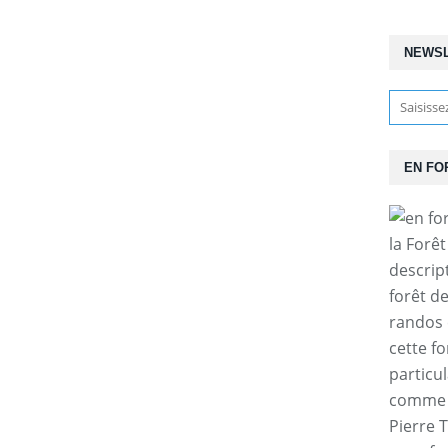
NEWS
EN FO
la Forê
descrip
forêt d
randos 
cette f
particul
comme l
Pierre T