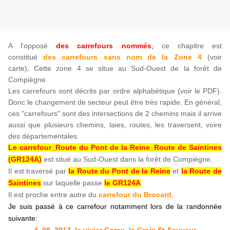
A l'opposé
des carrefours nommés
,
ce chapitre est
constitué
des carrefours sans nom
de la Zone 4
(voir
.
carte)
Cette zone 4 se situe au Sud-Ouest de la forêt de
Compiègne.
Les carrefours sont décrits par ordre alphabétique (voir le PDF).
Donc le changement de secteur peut être très rapide. En général,
ces "carrefours" sont des intersections de 2 chemins mais il arrive
aussi que plusieurs chemins, laies, routes, les traversent, voire
des départementales.
Le carrefour_Route du Pont de la Reine_Route de Saintines
(GR124A)
est situé au Sud-Ouest dans la forêt de Compiègne.
Il est traversé par
la Route du Pont de la Reine
et
la Route de
Saintines
sur laquelle passe
le GR124A
.
Il est proche entre autre du
carrefour du Brocard
.
Je suis passé à ce carrefour notamment lors de la randonnée
suivante: