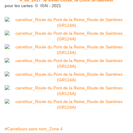
4_08_2017_le vivier Corax_la Croix St-Sauveur
pour les cartes: © IGN - 2021
#Carrefours sans nom_Zone 4